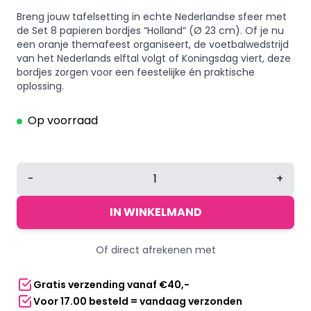
Breng jouw tafelsetting in echte Nederlandse sfeer met
de Set 8 papieren bordjes “Holland” (Ø 23 cm). Of je nu
een oranje themafeest organiseert, de voetbalwedstrijd
van het Nederlands elftal volgt of Koningsdag viert, deze
bordjes zorgen voor een feestelijke én praktische
oplossing.
Op voorraad
Papieren
-
+
bordjes
Holland
IN WINKELMAND
oranje
-
Of direct afrekenen met
Ø
23
Gratis verzending vanaf €40,-
cm
Voor 17.00 besteld = vandaag verzonden
-