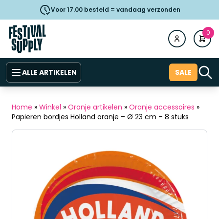
Voor 17.00 besteld = vandaag verzonden
0
ALLE ARTIKELEN
SALE
Home
»
Winkel
»
Oranje artikelen
»
Oranje accessoires
»
Papieren bordjes Holland oranje – Ø 23 cm – 8 stuks