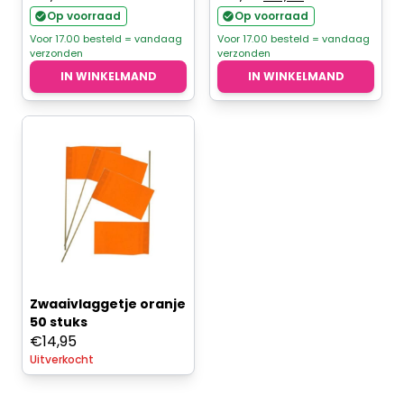
prijs
prijs
Op voorraad
Op voorraad
was:
is:
Voor 17.00 besteld = vandaag
Voor 17.00 besteld = vandaag
verzonden
verzonden
€4,95.
€3,95.
IN WINKELMAND
IN WINKELMAND
Zwaaivlaggetje oranje
50 stuks
€
14,95
Uitverkocht