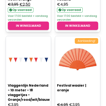
Oorspronkelijke
Huidige
€
3,95
€
2,50
€
4,95
prijs
prijs
Op voorraad
Op voorraad
was:
is:
Voor 17.00 besteld = vandaag
Voor 17.00 besteld = vandaag
verzonden
verzonden
€3,95.
€2,50.
IN WINKELMAND
IN WINKELMAND
Aanbieding!
Vlaggenlijn Nederland
Festival waaier |
- 10 meter - 18
oranje
vlaggetjes -
Oranje/rood/wit/blauw
Oorspronkelijke
Huidige
€
3,95
€
4,95
€
3,95