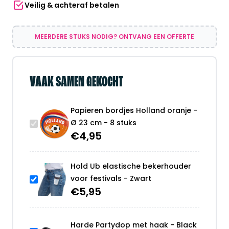
Veilig & achteraf betalen
8
stuks
aantal
MEERDERE STUKS NODIG? ONTVANG EEN OFFERTE
VAAK SAMEN GEKOCHT
Papieren bordjes Holland oranje -
Ø 23 cm - 8 stuks
€
4,95
Hold Ub elastische bekerhouder
voor festivals - Zwart
€
5,95
Harde Partydop met haak - Black