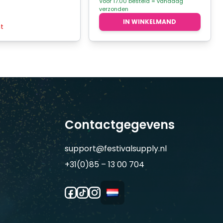
was:
is:
Voor 17.00 besteld = vandaag
verzonden
€3,95.
€2,50.
IN WINKELMAND
ht
Contactgegevens
support@festivalsupply.nl
+31(0)85 – 13 00 704