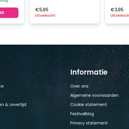
ndaag
€
5,95
€
3,95
ND
Uitverkocht
Uitverkoc
Informatie
ce
Over ons
Algemene voorwaarden
n & Levertijd
Cookie statement
Festivalblog
Privacy statement