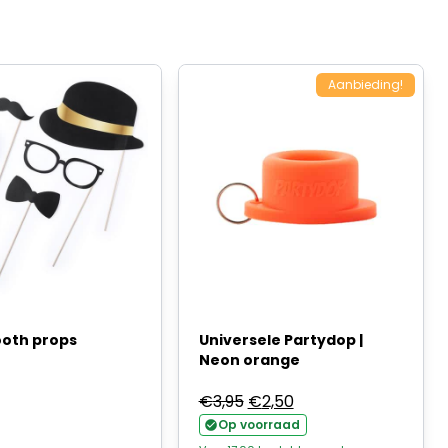
Aanbieding!
oth props
Universele Partydop |
Neon orange
Oorspronkelijke
Huidige
€
3,95
€
2,50
prijs
prijs
Op voorraad