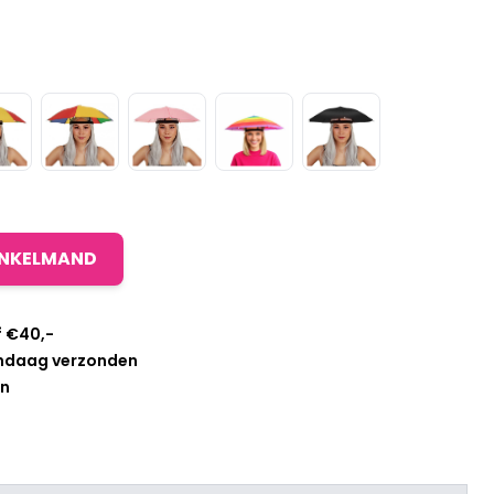
INKELMAND
f €40,-
andaag verzonden
en