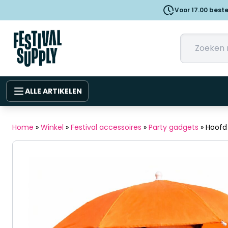
Voor 17.00 best
ALLE ARTIKELEN
Home
»
Winkel
»
Festival accessoires
»
Party gadgets
»
Hoofd 