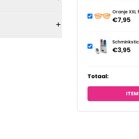
Oranje XXL 
€
7,95
Schminksti
€
3,95
Totaal:
ITEM