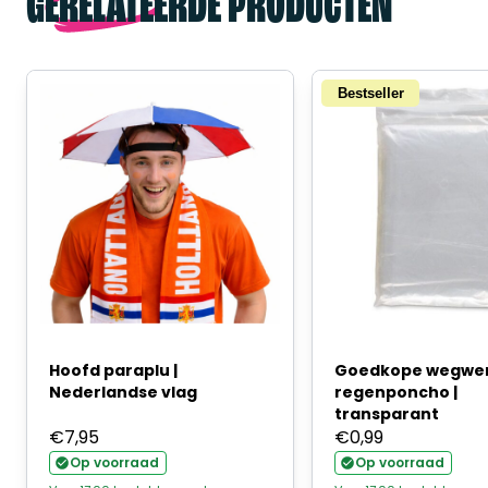
GERELATEERDE PRODUCTEN
Bestseller
Hoofd paraplu |
Goedkope wegwe
Nederlandse vlag
regenponcho |
transparant
€
7,95
€
0,99
Op voorraad
Op voorraad