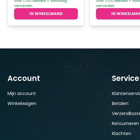
Voor 17.00 besteld = vandaag
Voor 17.00 besteld = va
verzonden
verzonden
IN WINKELMAND
IN WINKELMA
Account
Service
Mijn account
Klantenservi
Winkelwagen
Betalen
Verzendkoste
Retourneren
Klachten