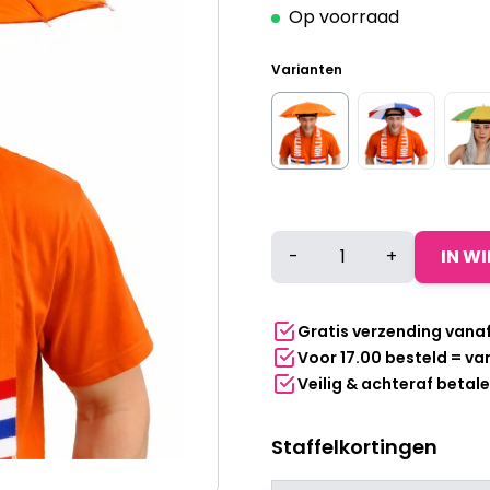
Op voorraad
Varianten
Hoofd
-
+
IN W
paraplu
|
Oranje
Gratis verzending vana
aantal
Voor 17.00 besteld = v
Veilig & achteraf betal
Staffelkortingen