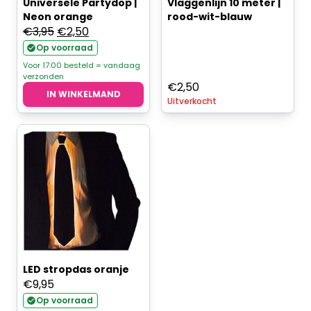
Universele Partydop |
Vlaggenlijn 10 meter |
Neon orange
rood-wit-blauw
Oorspronkelijke
Huidige
€
3,95
€
2,50
prijs
prijs
Op voorraad
was:
is:
Voor 17.00 besteld = vandaag
verzonden
€3,95.
€2,50.
€
2,50
IN WINKELMAND
Uitverkocht
LED stropdas oranje
€
9,95
Op voorraad