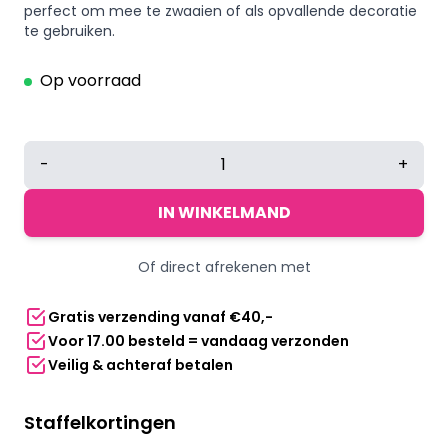
perfect om mee te zwaaien of als opvallende decoratie
te gebruiken.
Op voorraad
Zwaaivlag
-
+
Nederland
op
IN WINKELMAND
Stok
-
Of direct afrekenen met
76
cm
Gratis verzending vanaf €40,-
aantal
Voor 17.00 besteld = vandaag verzonden
Veilig & achteraf betalen
Staffelkortingen