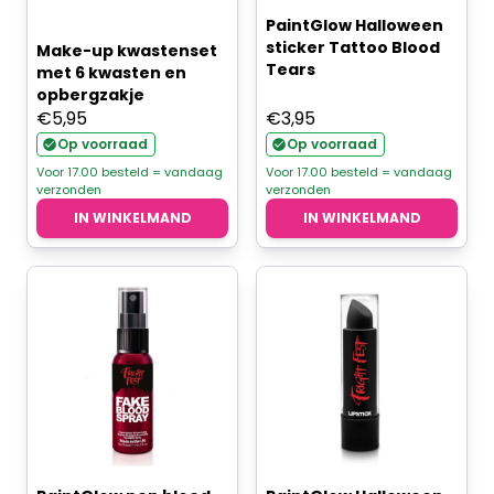
PaintGlow Halloween
sticker Tattoo Blood
Make-up kwastenset
Tears
met 6 kwasten en
opbergzakje
€
5,95
€
3,95
Op voorraad
Op voorraad
Voor 17.00 besteld = vandaag
Voor 17.00 besteld = vandaag
verzonden
verzonden
IN WINKELMAND
IN WINKELMAND