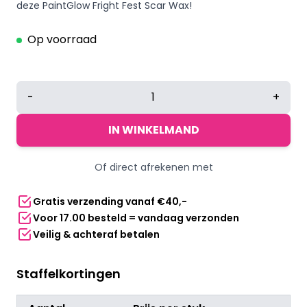
deze PaintGlow Fright Fest Scar Wax!
Op voorraad
PaintGlow
-
+
Halloween
Fright
IN WINKELMAND
Fest
Scar
Of direct afrekenen met
Wax
aantal
Gratis verzending vanaf €40,-
Voor 17.00 besteld = vandaag verzonden
Veilig & achteraf betalen
Staffelkortingen