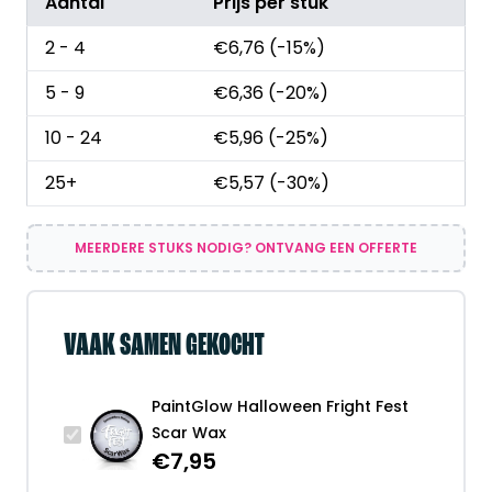
Aantal
Prijs per stuk
2 - 4
€
6,76
(-15%)
5 - 9
€
6,36
(-20%)
10 - 24
€
5,96
(-25%)
25+
€
5,57
(-30%)
MEERDERE STUKS NODIG? ONTVANG EEN OFFERTE
VAAK SAMEN GEKOCHT
PaintGlow Halloween Fright Fest
Scar Wax
€
7,95