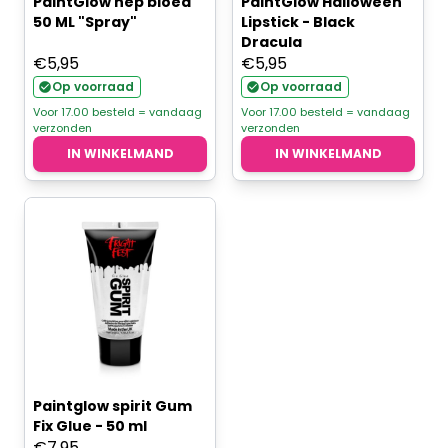
PaintGlow nep bloed
PaintGlow Halloween
50 ML "Spray"
Lipstick - Black
Dracula
€
5,95
€
5,95
Op voorraad
Op voorraad
Voor 17.00 besteld = vandaag
Voor 17.00 besteld = vandaag
verzonden
verzonden
IN WINKELMAND
IN WINKELMAND
Paintglow spirit Gum
Fix Glue - 50 ml
€
7,95