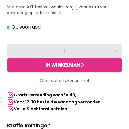
Met deze XXL festival waaier zorg jij voor extra veel
verkoeling op ieder feestje!
Op voorraad
XXL
-
+
grote
bamboe
IN WINKELMAND
waaier
blacklight
Of direct afrekenen met
panterprint
aantal
Gratis verzending vanaf €40,-
Voor 17.00 besteld = vandaag verzonden
Veilig & achteraf betalen
Staffelkortingen