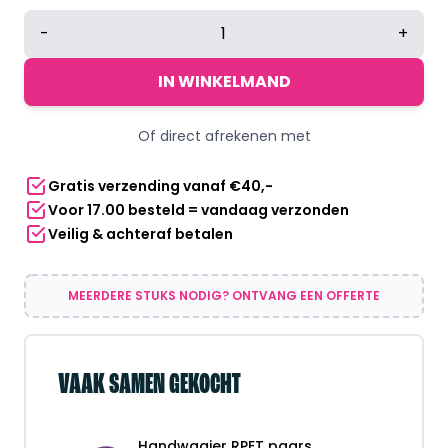
Handwaaier
-
+
RPET
paars
IN WINKELMAND
aantal
Of direct afrekenen met
Gratis verzending vanaf €40,-
Voor 17.00 besteld = vandaag verzonden
Veilig & achteraf betalen
MEERDERE STUKS NODIG? ONTVANG EEN OFFERTE
VAAK SAMEN GEKOCHT
Handwaaier RPET paars