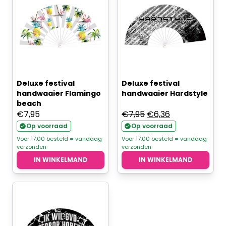
Deluxe festival
Deluxe festival
handwaaier Flamingo
handwaaier Hardstyle
beach
Oorspronkelijke
Huidige
€
7,95
€
7,95
€
6,36
prijs
prijs
Op voorraad
Op voorraad
was:
is:
Voor 17.00 besteld = vandaag
Voor 17.00 besteld = vandaag
verzonden
verzonden
€7,95.
€6,36.
IN WINKELMAND
IN WINKELMAND