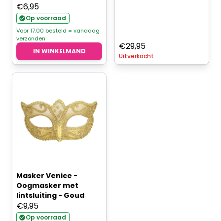
€
6,95
Op voorraad
Voor 17.00 besteld = vandaag
verzonden
€
29,95
IN WINKELMAND
Uitverkocht
Masker Venice -
Oogmasker met
lintsluiting - Goud
€
9,95
Op voorraad