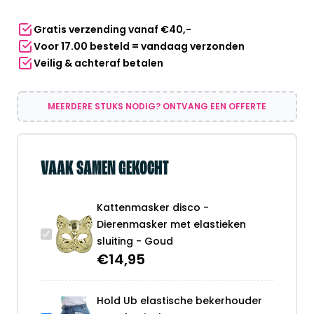
sluiting
Gratis verzending vanaf €40,-
-
Voor 17.00 besteld = vandaag verzonden
Goud
Veilig & achteraf betalen
aantal
MEERDERE STUKS NODIG? ONTVANG EEN OFFERTE
VAAK SAMEN GEKOCHT
Kattenmasker disco -
Dierenmasker met elastieken
sluiting - Goud
€
14,95
Hold Ub elastische bekerhouder