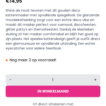
€
14,95
Shine als nooit tevoren met dit gouden disco
kattenmasker met opvallende spiegellook. De glanzende
mozaïekafwerking zorgt voor een echte disco vibe en
maakt dit masker perfect voor carnaval, discofeesten,
glitter party’s en themafeesten. Dankzij de elastieken
sluiting zit het masker comfortabel en blijft het goed op
zijn plaats. Het speelse kattendesign geeft je outfit direct
een glamoureuze en opvallende uitstraling. Een echte
eyecatcher voor iedere feestlook.
Nog maar 2 op voorraad!
Kattenmasker
-
+
disco
-
IN WINKELMAND
Dierenmasker
met
Of direct afrekenen met
elastieken