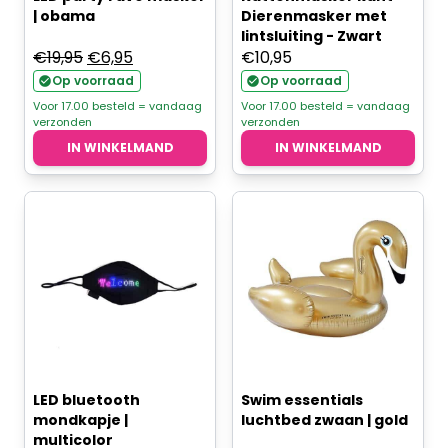
| obama
Dierenmasker met
lintsluiting - Zwart
Oorspronkelijke
Huidige
€
19,95
€
6,95
€
10,95
prijs
prijs
Op voorraad
Op voorraad
was:
is:
Voor 17.00 besteld = vandaag
Voor 17.00 besteld = vandaag
verzonden
verzonden
€19,95.
€6,95.
IN WINKELMAND
IN WINKELMAND
LED bluetooth
Swim essentials
mondkapje |
luchtbed zwaan | gold
multicolor