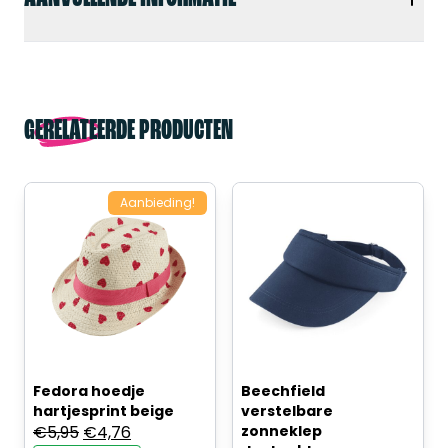
GERELATEERDE PRODUCTEN
Aanbieding!
Fedora hoedje
Beechfield
hartjesprint beige
verstelbare
Oorspronkelijke
Huidige
€
5,95
€
4,76
zonneklep