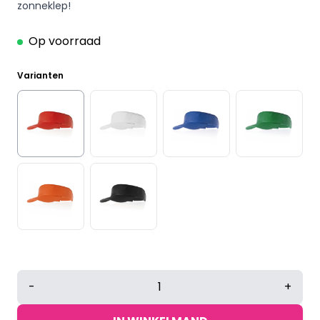
zonneklep!
Op voorraad
Varianten
Verstelbare
-
+
zonneklep
katoen