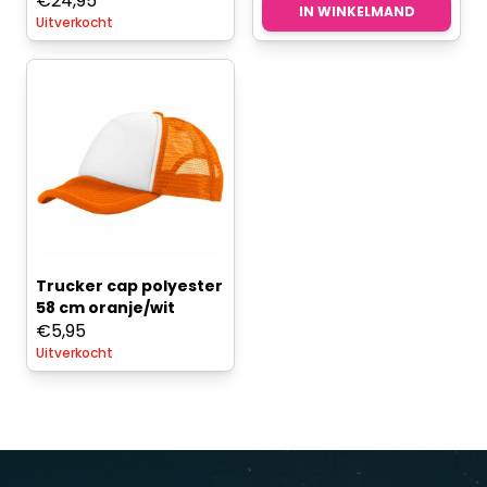
€
24,95
IN WINKELMAND
Uitverkocht
Trucker cap polyester
58 cm oranje/wit
€
5,95
Uitverkocht