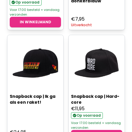
donkerblauw
prijs
prijs
Op voorraad
was:
is:
Voor 17.00 besteld = vandaag
verzonden
€5,95.
€4,76.
€
7,95
IN WINKELMAND
Uitverkocht
Snapback cap | Ik ga
Snapback cap | Hard-
als een raket!
core
€
11,95
Op voorraad
Voor 17.00 besteld = vandaag
verzonden