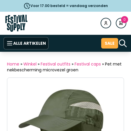
Voor 17.00 besteld = vandaag verzonden
0
ALLE ARTIKELEN
SALE
Home
»
Winkel
»
Festival outfits
»
Festival caps
»
Pet met
nekbescherming microvezel groen