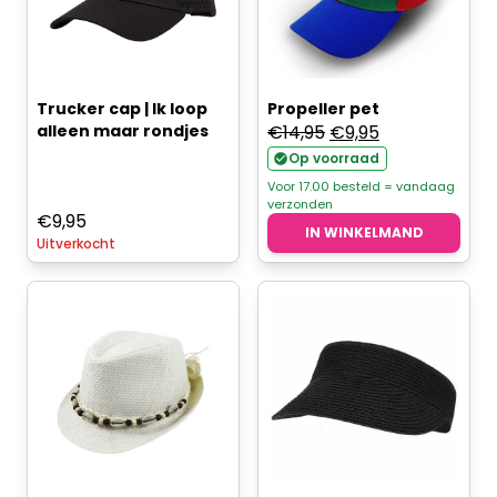
Trucker cap | Ik loop
Propeller pet
Oorspronkelijke
Huidige
alleen maar rondjes
€
14,95
€
9,95
prijs
prijs
Op voorraad
was:
is:
Voor 17.00 besteld = vandaag
verzonden
€14,95.
€9,95.
€
9,95
IN WINKELMAND
Uitverkocht