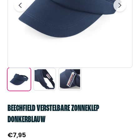
BEECHFIELD VERSTELBARE ZONNEKLEP
DONKERBLAUW
€
7,95