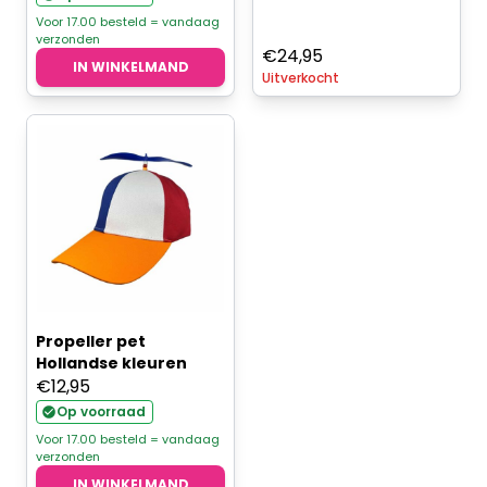
was:
is:
Voor 17.00 besteld = vandaag
verzonden
€14,95.
€9,95.
€
24,95
IN WINKELMAND
Uitverkocht
Propeller pet
Hollandse kleuren
€
12,95
Op voorraad
Voor 17.00 besteld = vandaag
verzonden
IN WINKELMAND