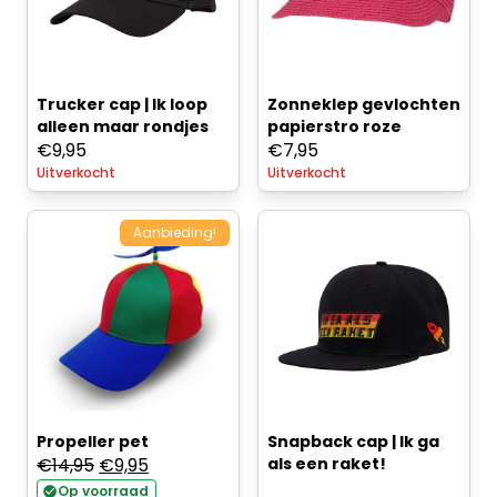
Trucker cap | Ik loop
Zonneklep gevlochten
alleen maar rondjes
papierstro roze
€
9,95
€
7,95
Uitverkocht
Uitverkocht
Aanbieding!
Propeller pet
Snapback cap | Ik ga
Oorspronkelijke
Huidige
€
14,95
€
9,95
als een raket!
prijs
prijs
Op voorraad