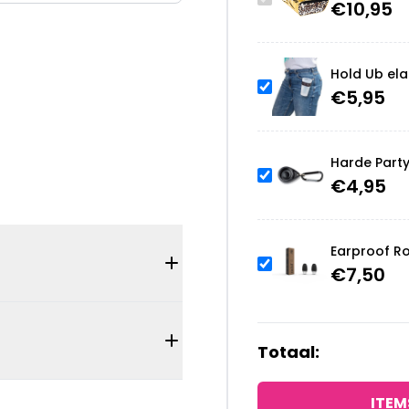
€
10,95
Hold Ub ela
€
5,95
Harde Part
€
4,95
Earproof R
€
7,50
Totaal:
ITEM