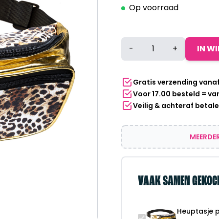
Op voorraad
Heuptasje
-
+
IN W
panterprint
goud
aantal
Gratis verzending vana
Voor 17.00 besteld = v
Veilig & achteraf betal
MEERDER
VAAK SAMEN GEKOC
Heuptasje 