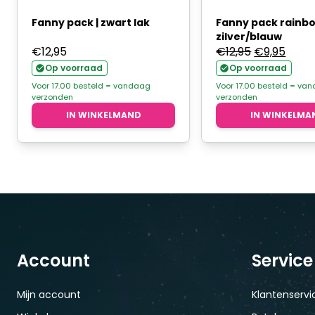
Fanny pack | zwart lak
Fanny pack rainb
zilver/blauw
Oorspronke
Huidi
€
12,95
€
12,95
€
9,95
prijs
prijs
Op voorraad
Op voorraad
was:
is:
Voor 17.00 besteld = vandaag
Voor 17.00 besteld = va
verzonden
verzonden
€12,95.
€9,95
IN WINKELMAND
IN WINKELMA
Account
Service
Mijn account
Klantenservi