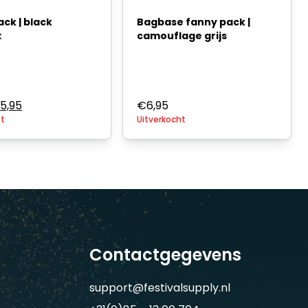
ck | black
Bagbase fanny pack |
x
camouflage grijs
orspronkelijke
Huidige
€
5,95
€
6,95
ht
ijs
prijs
Uitverkocht
as:
is:
7,95.
€5,95.
Contactgegevens
support@festivalsupply.nl