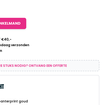
INKELMAND
f €40,-
andaag verzonden
en
E STUKS NODIG? ONTVANG EEN OFFERTE
HT
panterprint goud