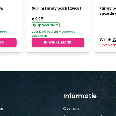
ow
Sarlini fanny pack | zwart
Fanny pa
spande
lijke
ge
€
9,95
Op voorraad
ndaag
Voor 17.00 besteld = vandaag
verzonden
.
O
€
7,95
ND
IN WINKELMAND
Uitverkoc
pr
w
€
Informatie
ce
Over ons