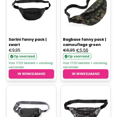
Sarlini fanny pack |
Bagbase fanny pack |
zwart
camouflage groen
Oorspronkelijke
Huidige
€
9,95
€
6,95
€
5,56
prijs
prijs
Op voorraad
Op voorraad
was:
is:
Voor 17.00 besteld = vandaag
Voor 17.00 besteld = vandaag
verzonden
verzonden
€6,95.
€5,56.
IN WINKELMAND
IN WINKELMAND