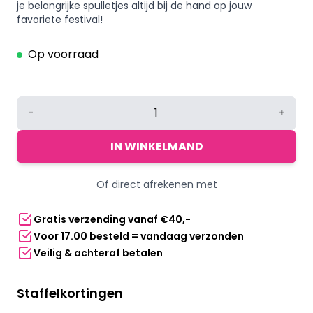
je belangrijke spulletjes altijd bij de hand op jouw
favoriete festival!
Op voorraad
Heuptas
-
+
met
telefoonvak
IN WINKELMAND
RPET
zwart
Of direct afrekenen met
aantal
Gratis verzending vanaf €40,-
Voor 17.00 besteld = vandaag verzonden
Veilig & achteraf betalen
Staffelkortingen