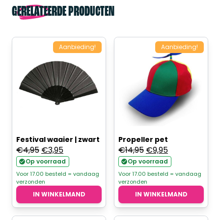
GERELATEERDE PRODUCTEN
Aanbieding!
Aanbieding!
Festival waaier | zwart
Propeller pet
Oorspronkelijke
Huidige
Oorspronkelijke
Huidige
€
4,95
€
3,95
€
14,95
€
9,95
prijs
prijs
prijs
prijs
Op voorraad
Op voorraad
was:
is:
was:
is:
Voor 17.00 besteld = vandaag
Voor 17.00 besteld = vandaag
verzonden
verzonden
€4,95.
€3,95.
€14,95.
€9,95.
IN WINKELMAND
IN WINKELMAND