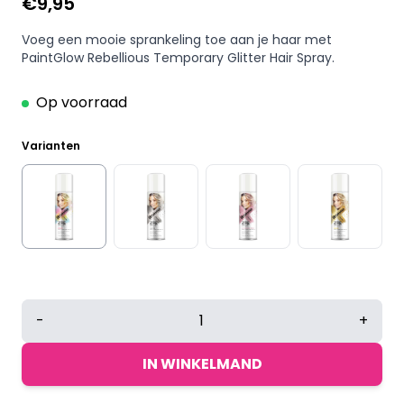
€
9,95
Voeg een mooie sprankeling toe aan je haar met
PaintGlow Rebellious Temporary Glitter Hair Spray.
Op voorraad
Varianten
Paintglow
-
+
Rebellious
Glitter
IN WINKELMAND
Hair
Spray