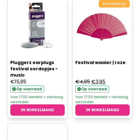
Aanbieding!
Pluggerz earplugs
Festival waaier | roze
festival oordopjes -
music
Oorspronkelijke
Huidige
€
15,95
€
4,95
€
3,95
prijs
prijs
Op voorraad
Op voorraad
was:
is:
Voor 17.00 besteld = vandaag
Voor 17.00 besteld = vandaag
verzonden
verzonden
€4,95.
€3,95.
IN WINKELMAND
IN WINKELMAND