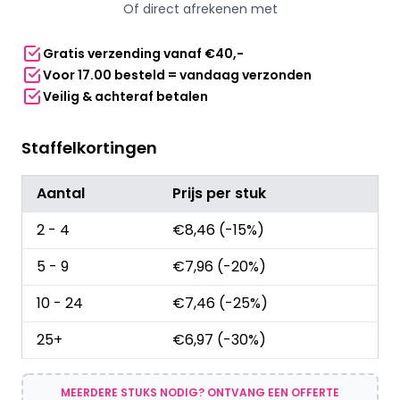
Of direct afrekenen met
-
Multimix
Gratis verzending vanaf €40,-
-
Voor 17.00 besteld = vandaag verzonden
Multicolor
Veilig & achteraf betalen
-
125ml
aantal
Staffelkortingen
Aantal
Prijs per stuk
2 - 4
€
8,46
(-15%)
5 - 9
€
7,96
(-20%)
10 - 24
€
7,46
(-25%)
25+
€
6,97
(-30%)
MEERDERE STUKS NODIG? ONTVANG EEN OFFERTE