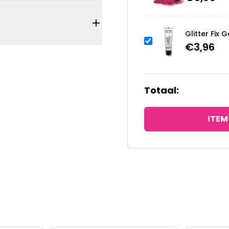
Glitter Fix G
€
3,96
Totaal:
ITEM