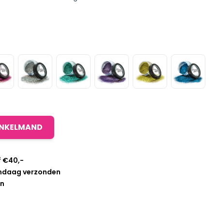
INKELMAND
f €40,-
andaag verzonden
en