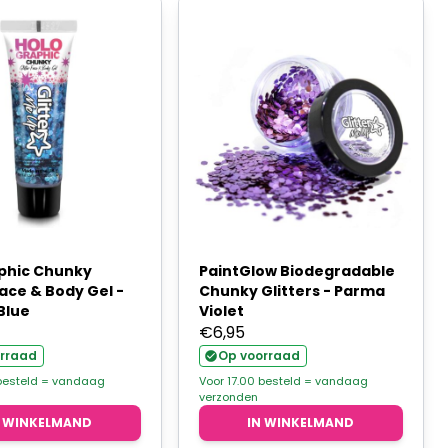
phic Chunky
PaintGlow Biodegradable
Face & Body Gel -
Chunky Glitters - Parma
Blue
Violet
€
6,95
rraad
Op voorraad
 besteld = vandaag
Voor 17.00 besteld = vandaag
verzonden
N WINKELMAND
IN WINKELMAND