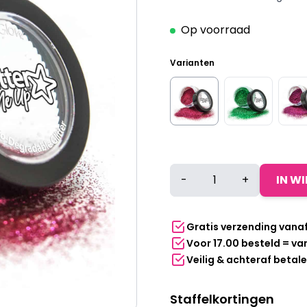
Op voorraad
Varianten
PaintGlow
-
+
IN W
Biodegradable
Glitter
Dust
Gratis verzending vana
-
Voor 17.00 besteld = v
Berry
Veilig & achteraf betal
Crush
aantal
Staffelkortingen