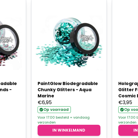
radable
PaintGlow Biodegradable
Hologra
nds -
Chunky Glitters - Aqua
Glitter 
Marine
Cosmic 
€
6,95
€
3,95
Op voorraad
Op voo
Voor 17.00 besteld = vandaag
Voor 17.00
verzonden
verzonden
IN WINKELMAND
I