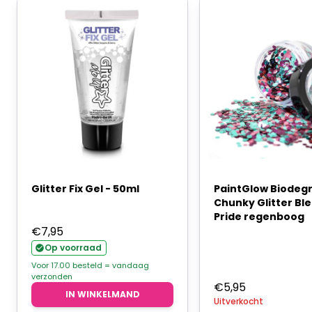
Glitter Fix Gel - 50ml
PaintGlow Biodeg
Chunky Glitter Ble
Pride regenboog
€
7,95
Op voorraad
Voor 17.00 besteld = vandaag
verzonden
€
5,95
IN WINKELMAND
Uitverkocht