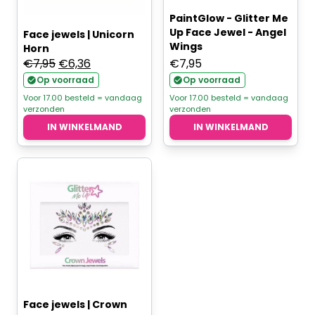
PaintGlow - Glitter Me
Up Face Jewel - Angel
Face jewels | Unicorn
Wings
Horn
Oorspronkelijke
Huidige
€
7,95
€
6,36
€
7,95
prijs
prijs
Op voorraad
Op voorraad
was:
is:
Voor 17.00 besteld = vandaag
Voor 17.00 besteld = vandaag
verzonden
verzonden
€7,95.
€6,36.
IN WINKELMAND
IN WINKELMAND
Face jewels | Crown