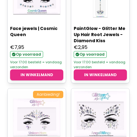
Face jewels | Cosmic
PaintGlow - Glitter Me
Queen
Up Hair Root Jewels -
Diamond Kiss
€
7,95
€
2,95
Op voorraad
Op voorraad
Voor 17.00 besteld = vandaag
Voor 17.00 besteld = vandaag
verzonden
verzonden
IN WINKELMAND
IN WINKELMAND
Aanbieding!