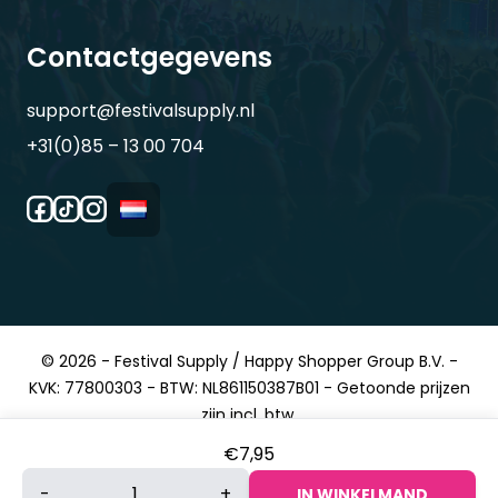
Contactgegevens
support@festivalsupply.nl
+31(0)85 – 13 00 704
© 2026 - Festival Supply / Happy Shopper Group B.V. -
KVK: 77800303 - BTW: NL861150387B01 - Getoonde prijzen
zijn incl. btw.
€
7,95
Face
-
+
IN WINKELMAND