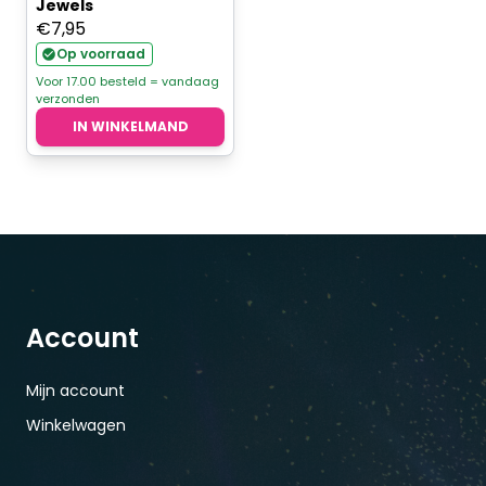
Jewels
€
7,95
Op voorraad
Voor 17.00 besteld = vandaag
verzonden
IN WINKELMAND
Account
Mijn account
Winkelwagen