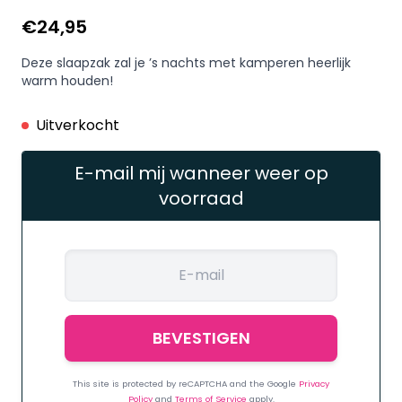
€
24,95
Deze slaapzak zal je ’s nachts met kamperen heerlijk
warm houden!
Uitverkocht
E-mail mij wanneer weer op
voorraad
This site is protected by reCAPTCHA and the Google
Privacy
Policy
and
Terms of Service
apply.