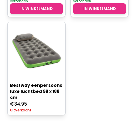
verzonden
verzonden
IN WINKELMAND
IN WINKELMAND
Bestway eenpersoons
luxe luchtbed 99 x 188
cm
€
34,95
Uitverkocht