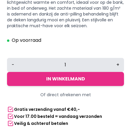
lichtgewicht warmte en comfort, ideaal voor op de bank,
in bed of onderweg. Het zachte materiaal van 180 g/m²
is ademend en dankzij de anti-pilling behandeling blijft
de deken langdurig mooi en pluisvrij. Een stijlvolle en
praktische must-have voor elk seizoen.
Op voorraad
Polar
-
+
fleece
deken
IN WINKELMAND
150
x
Of direct afrekenen met
120
cm
Gratis verzending vanaf €40,-
beige
Voor 17.00 besteld = vandaag verzonden
aantal
Veilig & achteraf betalen