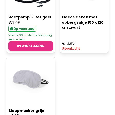
Voetpomp 5 liter geel
Fleece deken met
€
7,95
opbergzakje 150 x 120
cm zwart
Op voorraad
Voor 17.00 besteld = vandaag
verzonden
€
13,95
IN WINKELMAND
Uitverkocht
Slaapmasker grijs