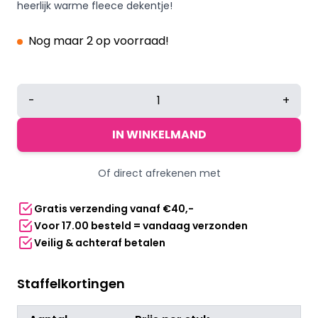
heerlijk warme fleece dekentje!
Nog maar 2 op voorraad!
Fleece
-
+
deken
met
IN WINKELMAND
handvat
150
Of direct afrekenen met
x
120
Gratis verzending vanaf €40,-
cm
Voor 17.00 besteld = vandaag verzonden
zwart
Veilig & achteraf betalen
aantal
Staffelkortingen