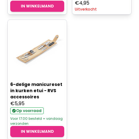
€
4,95
IN WINKELMAND
Uitverkocht
6-delige manicureset
in kurken etui - RVS
accessoires
€
5,95
Op voorraad
Voor 17.00 besteld = vandaag
verzonden
IN WINKELMAND