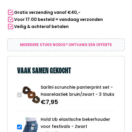
bruin/zwart
Gratis verzending vanaf €40,-
-
Voor 17.00 besteld = vandaag verzonden
3
Veilig & achteraf betalen
Stuks
aantal
MEERDERE STUKS NODIG? ONTVANG EEN OFFERTE
VAAK SAMEN GEKOCHT
Sarlini scrunchie panterprint set -
Haarelastiek bruin/zwart - 3 Stuks
€
7,95
Hold Ub elastische bekerhouder
voor festivals - Zwart