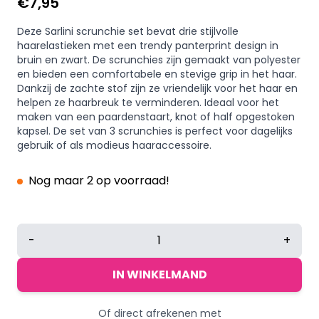
€
7,95
Deze Sarlini scrunchie set bevat drie stijlvolle
haarelastieken met een trendy panterprint design in
bruin en zwart. De scrunchies zijn gemaakt van polyester
en bieden een comfortabele en stevige grip in het haar.
Dankzij de zachte stof zijn ze vriendelijk voor het haar en
helpen ze haarbreuk te verminderen. Ideaal voor het
maken van een paardenstaart, knot of half opgestoken
kapsel. De set van 3 scrunchies is perfect voor dagelijks
gebruik of als modieus haaraccessoire.
Nog maar 2 op voorraad!
Sarlini
-
+
scrunchie
panterprint
IN WINKELMAND
set
-
Of direct afrekenen met
Haarelastiek