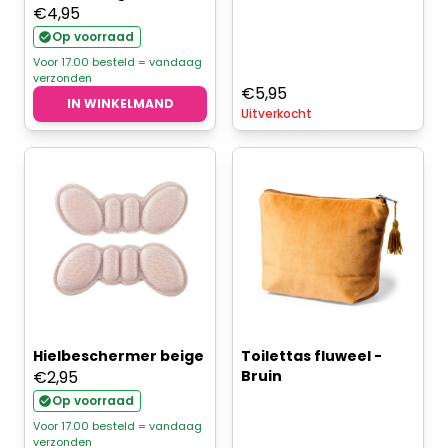
€
4,95
Op voorraad
Voor 17.00 besteld = vandaag
verzonden
€
5,95
IN WINKELMAND
Uitverkocht
Hielbeschermer beige
Toilettas fluweel -
€
2,95
Bruin
Op voorraad
Voor 17.00 besteld = vandaag
verzonden