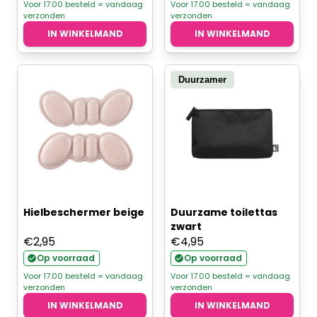
was:
is:
Voor 17.00 besteld = vandaag
Voor 17.00 besteld = vandaag
verzonden
verzonden
€4,95.
€3,96.
IN WINKELMAND
IN WINKELMAND
Duurzamer
Hielbeschermer beige
Duurzame toilettas
zwart
€
2,95
€
4,95
Op voorraad
Op voorraad
Voor 17.00 besteld = vandaag
Voor 17.00 besteld = vandaag
verzonden
verzonden
IN WINKELMAND
IN WINKELMAND