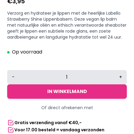
€
3,95
Verzorg en hydrateer je lippen met de heerlijke Labello
Strawberry Shine Lippenbalsem. Deze vegan lip balm
met natuurlijke oliën en ethisch verantwoorde sheaboter
geeft je lippen een subtiele rode glans, een zoete
aardbeiengeur en langdurige hydratatie tot wel 24 uur.
Op voorraad
Labello
-
+
Strawberry
Shine
IN WINKELMAND
lippenbalsem
met
Of direct afrekenen met
aardbeiengeur
en
Gratis verzending vanaf €40,-
rode
Voor 17.00 besteld = vandaag verzonden
glans