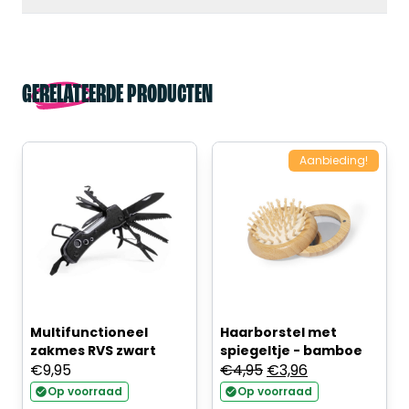
GERELATEERDE PRODUCTEN
Aanbieding!
Multifunctioneel
Haarborstel met
zakmes RVS zwart
spiegeltje - bamboe
Oorspronkelijke
Huidige
€
9,95
€
4,95
€
3,96
prijs
prijs
Op voorraad
Op voorraad