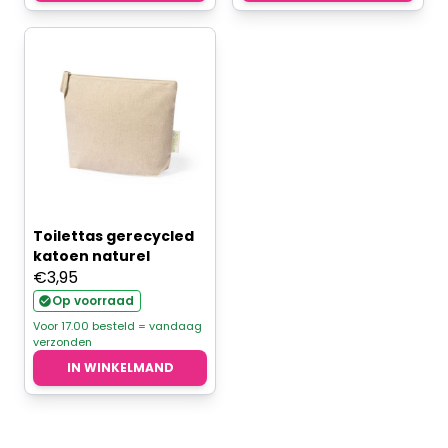
Toilettas gerecycled
katoen naturel
€
3,95
Op voorraad
Voor 17.00 besteld = vandaag
verzonden
IN WINKELMAND