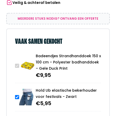
Veilig & achteraf betalen
–
Gele
Duck
MEERDERE STUKS NODIG? ONTVANG EEN OFFERTE
Print
aantal
VAAK SAMEN GEKOCHT
Badeendjes Strandhanddoek 150 x
100 cm – Polyester badhanddoek
– Gele Duck Print
€
9,95
Hold Ub elastische bekerhouder
voor festivals - Zwart
€
5,95