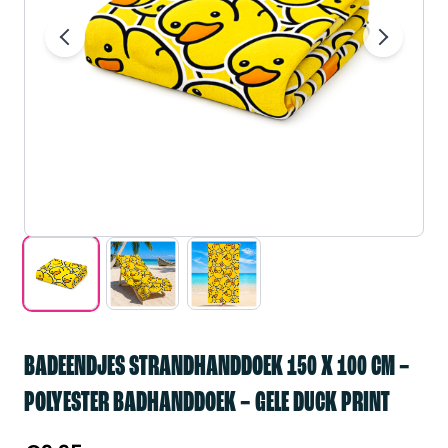
BADEENDJES STRANDHANDDOEK 150 X 100 CM –
POLYESTER BADHANDDOEK – GELE DUCK PRINT