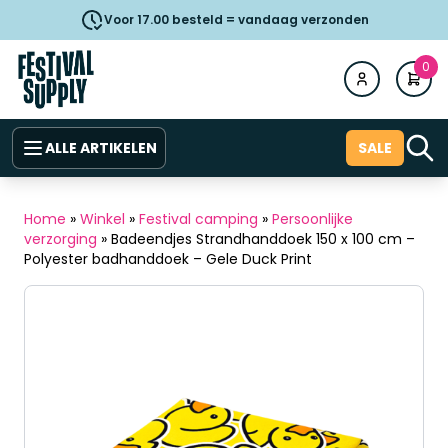
Voor 17.00 besteld = vandaag verzonden
0
ALLE ARTIKELEN
SALE
Home
»
Winkel
»
Festival camping
»
Persoonlijke
verzorging
»
Badeendjes Strandhanddoek 150 x 100 cm –
Polyester badhanddoek – Gele Duck Print