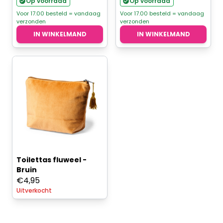
prijs
prijs
Op voorraad
Op voorraad
was:
is:
Voor 17.00 besteld = vandaag
Voor 17.00 besteld = vandaag
verzonden
verzonden
€4,95.
€3,96.
IN WINKELMAND
IN WINKELMAND
Toilettas fluweel -
Bruin
€
4,95
Uitverkocht