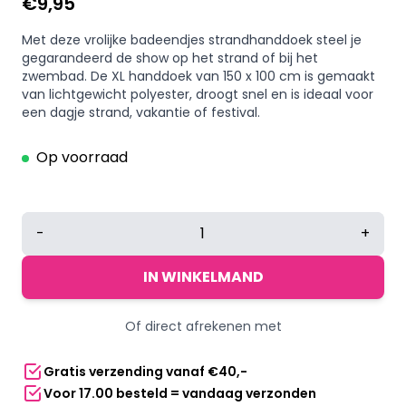
€
9,95
Met deze vrolijke badeendjes strandhanddoek steel je
gegarandeerd de show op het strand of bij het
zwembad. De XL handdoek van 150 x 100 cm is gemaakt
van lichtgewicht polyester, droogt snel en is ideaal voor
een dagje strand, vakantie of festival.
Op voorraad
Badeendjes
-
+
Strandhanddoek
150
IN WINKELMAND
x
100
Of direct afrekenen met
cm
–
Gratis verzending vanaf €40,-
Polyester
Voor 17.00 besteld = vandaag verzonden
badhanddoek