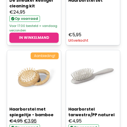
De Sneaker Reiniger
Haarborstel set
cleaning kit
€
24,95
Op voorraad
Voor 17.00 besteld = vandaag
verzonden
€
5,95
IN WINKELMAND
Uitverkocht
Aanbieding!
Haarborstel met
Haarborstel
spiegeltje - bamboe
tarwestro/PP naturel
Oorspronkelijke
Huidige
€
4,95
€
3,96
€
4,95