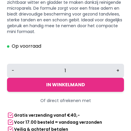
zichtbaar witter en gladder te maken dankzij reinigende
microparels. De formule zorgt voor een frisse adem en
biedt drievoudige bescherming voor gezond tandvlees,
sterke tanden en een schoon gebit. Ideaal voor dagelijks
gebruik en handig mee te nemen door het compacte
mini formaat.
Op voorraad
Aquafresh
-
+
Whitening
Mini-
IN WINKELMAND
Tandpasta
aantal
Of direct afrekenen met
Gratis verzending vanaf €40,-
Voor 17.00 besteld = vandaag verzonden
Veilig & achteraf betalen