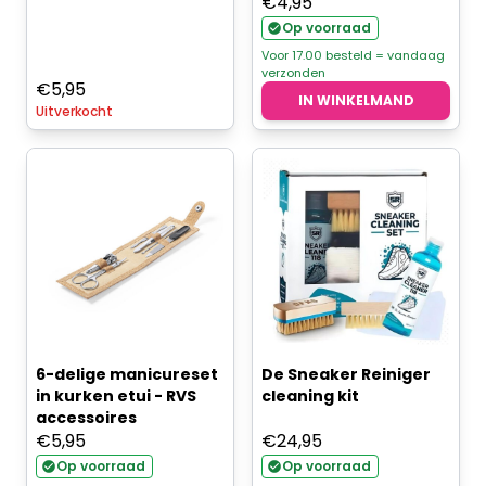
€
4,95
Op voorraad
Voor 17.00 besteld = vandaag
verzonden
€
5,95
IN WINKELMAND
Uitverkocht
6-delige manicureset
De Sneaker Reiniger
in kurken etui - RVS
cleaning kit
accessoires
€
5,95
€
24,95
Op voorraad
Op voorraad