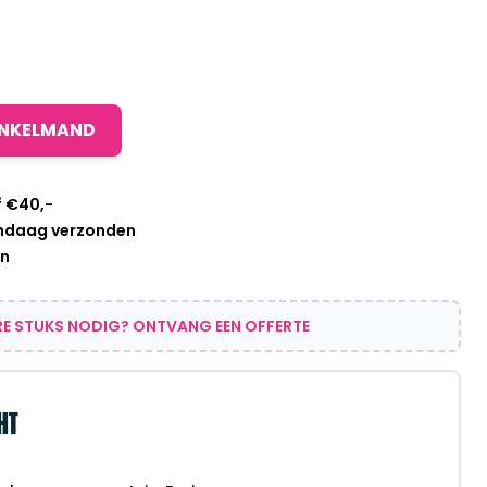
INKELMAND
f €40,-
andaag verzonden
en
E STUKS NODIG? ONTVANG EEN OFFERTE
HT