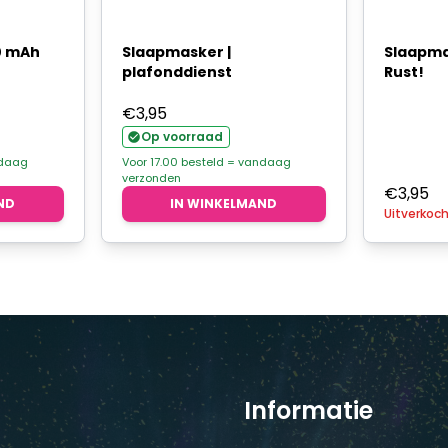
0 mAh
Slaapmasker |
Slaapma
plafonddienst
Rust!
€
3,95
Op voorraad
ndaag
Voor 17.00 besteld = vandaag
verzonden
€
3,95
ND
IN WINKELMAND
Uitverkoc
Informatie