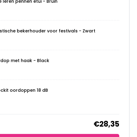
e leren pennen etui - Bruin
stische bekerhouder voor festivals - Zwart
ydop met haak - Black
ockit oordoppen 18 dB
€28,35