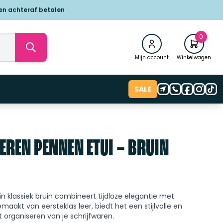
 en achteraf betalen
0
Mijn account
Winkelwagen
SALE
EREN PENNEN ETUI – BRUIN
in klassiek bruin combineert tijdloze elegantie met
emaakt van eersteklas leer, biedt het een stijlvolle en
 organiseren van je schrijfwaren.