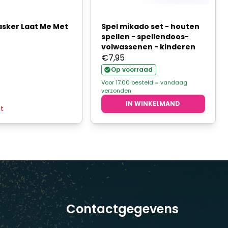
sker Laat Me Met
Spel mikado set - houten
spellen - spellendoos-
volwassenen - kinderen
€
7,95
Op voorraad
Voor 17.00 besteld = vandaag
verzonden
IN WINKELMAND
ht
Contactgegevens