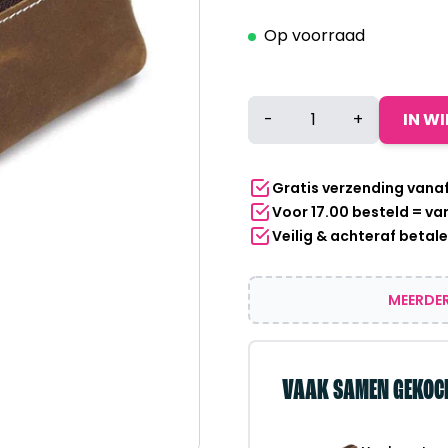
Op voorraad
Yucka
-
+
IN W
-
Luxe
leren
Gratis verzending vana
pennen
Voor 17.00 besteld = v
etui
Veilig & achteraf betal
-
Bruin
aantal
MEERDER
VAAK SAMEN GEKOC