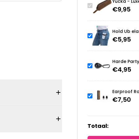
Yucka - Lux
€
9,95
Hold Ub ela
€
5,95
Harde Part
€
4,95
Earproof R
€
7,50
Totaal: