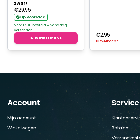
zwart
€
29,95
Op voorraad
Voor 17.00 besteld = vandaag
verzonden
€
2,95
IN WINKELMAND
Uitverkocht
Account
Service
Mijn account
Klantenservi
Winkelwagen
Betalen
Verzendkoste