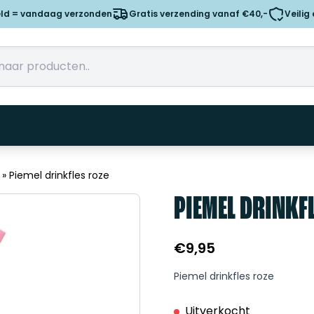
eld = vandaag verzonden
Gratis verzending vanaf €40,-
Veilig
»
Piemel drinkfles roze
PIEMEL DRINKF
€
9,95
Piemel drinkfles roze
Uitverkocht