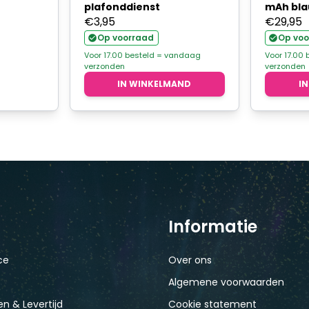
plafonddienst
mAh bl
€
3,95
€
29,95
Op voorraad
Op voo
Voor 17.00 besteld = vandaag
Voor 17.00
verzonden
verzonden
IN WINKELMAND
I
Informatie
ce
Over ons
Algemene voorwaarden
n & Levertijd
Cookie statement