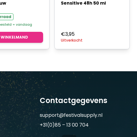
auw
Sensitive 48h 50 ml
rraad
 besteld = vandaag
€
3,95
N WINKELMAND
Uitverkocht
Contactgegevens
support@festivalsupply.nl
+31(0)85 – 13 00 704