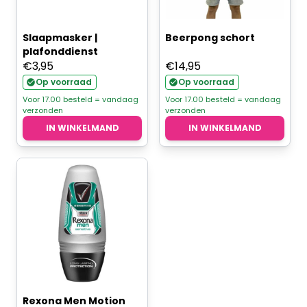
Slaapmasker |
Beerpong schort
plafonddienst
€
3,95
€
14,95
Op voorraad
Op voorraad
Voor 17.00 besteld = vandaag
Voor 17.00 besteld = vandaag
verzonden
verzonden
IN WINKELMAND
IN WINKELMAND
Rexona Men Motion