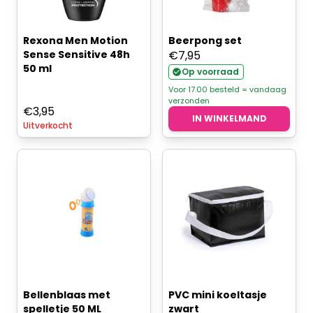
Rexona Men Motion
Beerpong set
Sense Sensitive 48h
€
7,95
50 ml
Op voorraad
Voor 17.00 besteld = vandaag
verzonden
€
3,95
IN WINKELMAND
Uitverkocht
Bellenblaas met
PVC mini koeltasje
spelletje 50 ML
zwart