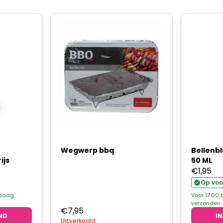
Wegwerp bbq
Bellenbl
ijs
50 ML
€
1,95
Op voo
ndaag
Voor 17.00
verzonden
€
7,95
ND
I
Uitverkocht