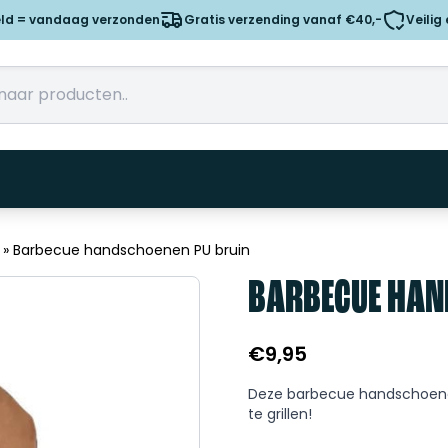
eld = vandaag verzonden
Gratis verzending vanaf €40,-
Veilig
»
Barbecue handschoenen PU bruin
BARBECUE HAN
€
9,95
Deze barbecue handschoenen
te grillen!