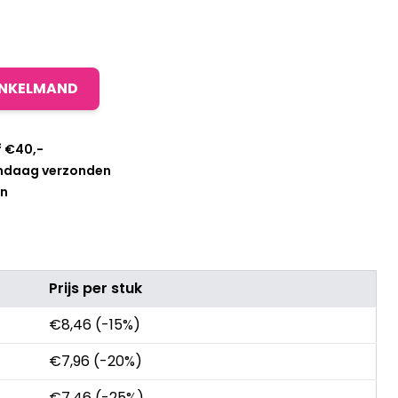
INKELMAND
f €40,-
andaag verzonden
en
Prijs per stuk
€
8,46
(-15%)
€
7,96
(-20%)
€
7,46
(-25%)