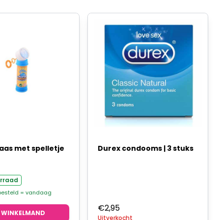
aas met spelletje
Durex condooms | 3 stuks
rraad
 besteld = vandaag
€
2,95
N WINKELMAND
Uitverkocht