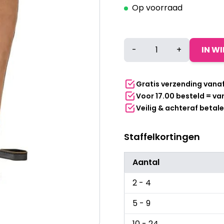
Op voorraad
Barbecue
-
+
IN W
handschoenen
PU
bruin
Gratis verzending vana
aantal
Voor 17.00 besteld = v
Veilig & achteraf betal
Staffelkortingen
Aantal
2 - 4
5 - 9
10 - 24