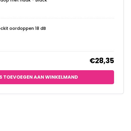
ydop met haak - Black
ockit oordoppen 18 dB
€28,35
S TOEVOEGEN AAN WINKELMAND