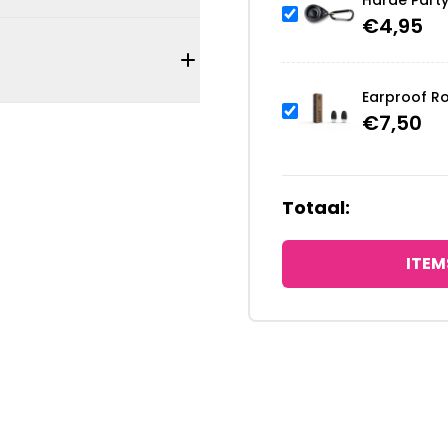
Harde Part
€
4,95
Earproof R
€
7,50
Totaal:
ITEM