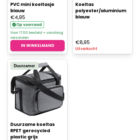
PVC mini koeltasje
Koeltas
blauw
polyester/aluminium
€
4,95
blauw
Op voorraad
Voor 17.00 besteld = vandaag
verzonden
€
8,95
IN WINKELMAND
Uitverkocht
Duurzamer
Duurzame koeltas
RPET gerecycled
plastic grijs