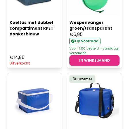
Koeltas met dubbel
Wespenvanger
compartiment RPET
groen/transparant
donkerblauw
€
6,95
Op voorraad
Voor 17.00 besteld = vandaag
verzonden
€
14,95
IN WINKELMAND
Uitverkocht
Duurzamer