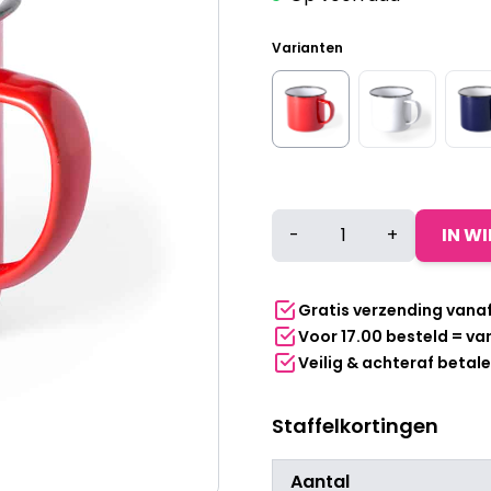
Varianten
Mok
-
+
IN W
retro
metaal
380
Gratis verzending vana
ml
Voor 17.00 besteld = v
rood
Veilig & achteraf betal
aantal
Staffelkortingen
Aantal