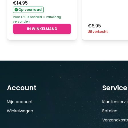
€
14,95
Op voorraad
Voor 17.00 besteld = vandaag
verzonden
€
6,95
IN WINKELMAND
Uitverkocht
Account
Service
Mijn account
Klantenservi
Winkelwagen
Betalen
Verzendkoste