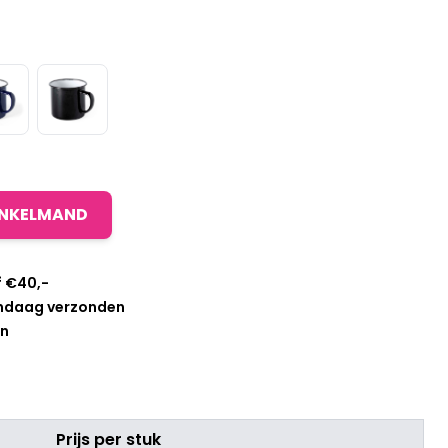
INKELMAND
f €40,-
andaag verzonden
en
Prijs per stuk