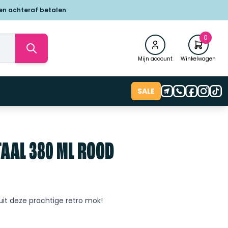
 en achteraf betalen
0
Mijn account
Winkelwagen
SALE
AAL 380 ML ROOD
 uit deze prachtige retro mok!