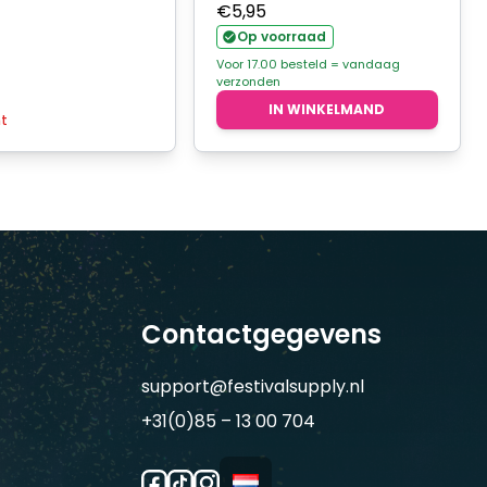
€
5,95
Op voorraad
Voor 17.00 besteld = vandaag
verzonden
IN WINKELMAND
ht
Contactgegevens
support@festivalsupply.nl
+31(0)85 – 13 00 704