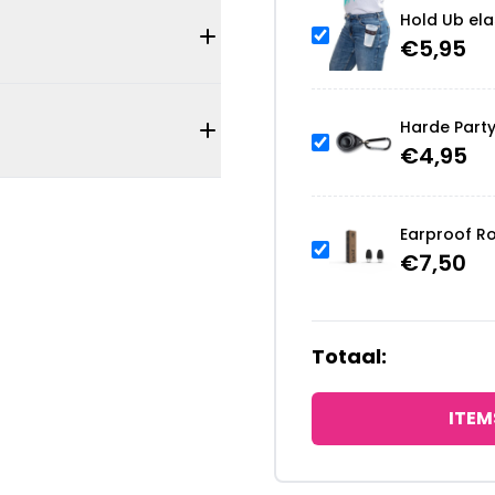
Hold Ub ela
€
5,95
Harde Part
€
4,95
Earproof R
€
7,50
Totaal:
ITEM