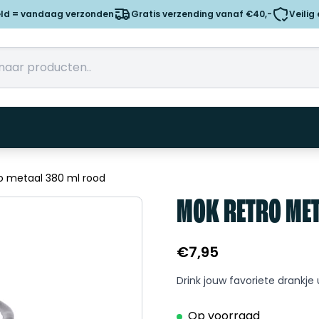
eld = vandaag verzonden
Gratis verzending vanaf €40,-
Veilig
o metaal 380 ml rood
MOK RETRO MET
€
7,95
Drink jouw favoriete drankje
Op voorraad