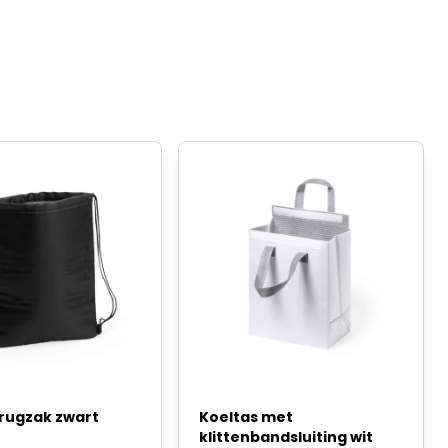
 rugzak zwart
Koeltas met
klittenbandsluiting wit