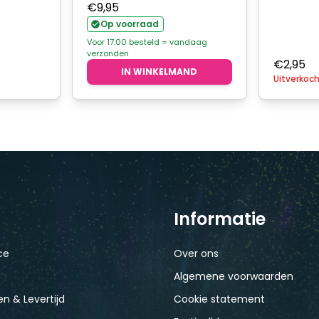
€
9,95
Op voorraad
Voor 17.00 besteld = vandaag
verzonden
€
2,95
IN WINKELMAND
Uitverkoc
Informatie
ce
Over ons
Algemene voorwaarden
n & Levertijd
Cookie statement