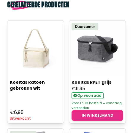
GERELATEERDE PRODUCTEN
Duurzamer
Koeltas katoen
Koeltas RPET grijs
gebroken wit
€
11,95
Op voorraad
Voor 17.00 besteld = vandaag
verzonden
€
6,95
IN WINKELMAND
Uitverkocht