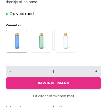
drankje bij de hand!
Op voorraad
Varianten
Glazen
-
+
drinkfles
500
IN WINKELMAND
ml
blauw
Of direct afrekenen met
aantal