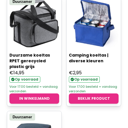
Duurzamer
Duurzame koeltas
Camping koeltas |
RPET gerecycled
diverse kleuren
plastic grijs
€
14,95
€
2,95
Op voorraad
Op voorraad
Voor 17.00 besteld = vandaag
Voor 17.00 besteld = vandaag
verzonden
verzonden
IN WINKELMAND
BEKIJK PRODUCT
Duurzamer