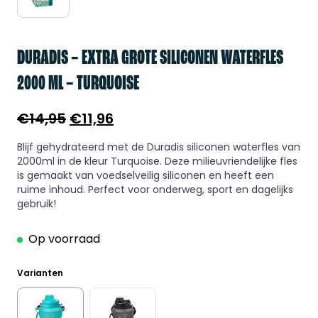
DURADIS – EXTRA GROTE SILICONEN WATERFLES
2000 ML – TURQUOISE
Oorspronkelijke
Huidige
€
14,95
€
11,96
prijs
prijs
Blijf gehydrateerd met de Duradis siliconen waterfles van
was:
is:
2000ml in de kleur Turquoise. Deze milieuvriendelijke fles
€14,95.
€11,96.
is gemaakt van voedselveilig siliconen en heeft een
ruime inhoud. Perfect voor onderweg, sport en dagelijks
gebruik!
Op voorraad
Varianten