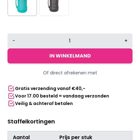
Duradis
-
+
-
Extra
IN WINKELMAND
grote
siliconen
Of direct afrekenen met
waterfles
2000
Gratis verzending vanaf €40,-
ml
Voor 17.00 besteld = vandaag verzonden
-
Veilig & achteraf betalen
Turquoise
aantal
Staffelkortingen
Aantal
Prijs per stuk