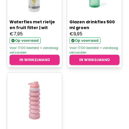
Waterfles met rietje
Glazen drinkfles 500
en fruit filter | wit
ml groen
€
7,95
€
9,95
Op voorraad
Op voorraad
Voor 17.00 besteld = vandaag
Voor 17.00 besteld = vandaag
verzonden
verzonden
IN WINKELMAND
IN WINKELMAND