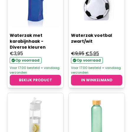
Waterzak met
Waterzak voetbal
karabijnhaak -
zwart/wit
Diverse kleuren
Oorspronkelijke
Huidige
€
3,95
€
9,95
€
5,95
prijs
prijs
Op voorraad
Op voorraad
was:
is:
Voor 17.00 besteld = vandaag
Voor 17.00 besteld = vandaag
verzonden
verzonden
€9,95.
€5,95.
BEKIJK PRODUCT
IN WINKELMAND