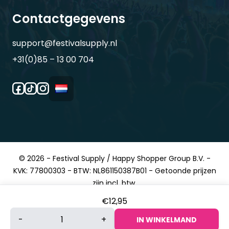
Contactgegevens
support@festivalsupply.nl
+31(0)85 – 13 00 704
© 2026 - Festival Supply / Happy Shopper Group B.V. -
KVK: 77800303 - BTW: NL861150387B01 - Getoonde prijzen
zijn incl. btw.
€
12,95
Deluxe
-
+
IN WINKELMAND
spacebril