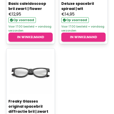
Basic caleidoscoop
Deluxe spacebril
bril zwart | flower
spiraal | wit
€
12,95
€
14,95
Op voorraad
Op voorraad
Voor 17.00 besteld = vandaag
Voor 17.00 besteld = vandaag
verzonden
verzonden
IN WINKELMAND
IN WINKELMAND
Freaky Glasses
original spacebril
diffractie bril | zwart