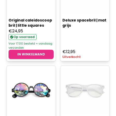
Original caleidoscoop
Deluxe spacebril | mat
bril | little squares
grijs
€
24,95
Op voorraad
Voor 17.00 besteld = vandaag
verzonden
€
12,95
IN WINKELMAND
Uitverkocht