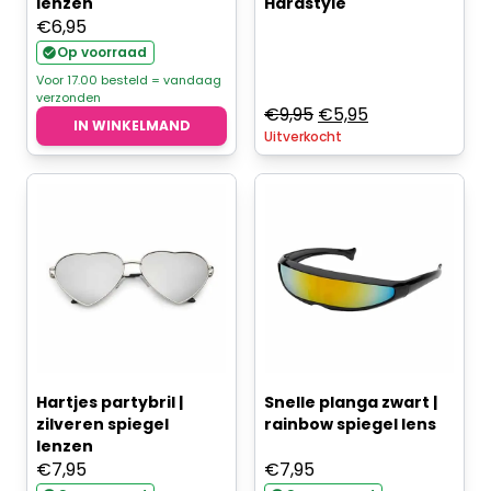
lenzen
Hardstyle
€
6,95
Op voorraad
Voor 17.00 besteld = vandaag
verzonden
Oorspronkelijke
Huidige
€
9,95
€
5,95
IN WINKELMAND
Uitverkocht
prijs
prijs
was:
is:
€9,95.
€5,95.
Hartjes partybril |
Snelle planga zwart |
zilveren spiegel
rainbow spiegel lens
lenzen
€
7,95
€
7,95