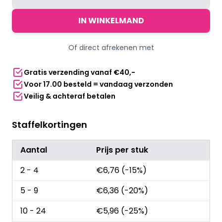
planga
goud
IN WINKELMAND
-
Regenboog
Of direct afrekenen met
glas
aantal
Gratis verzending vanaf €40,-
Voor 17.00 besteld = vandaag verzonden
Veilig & achteraf betalen
Staffelkortingen
Aantal
Prijs per stuk
2 - 4
€
6,76
(-15%)
5 - 9
€
6,36
(-20%)
10 - 24
€
5,96
(-25%)