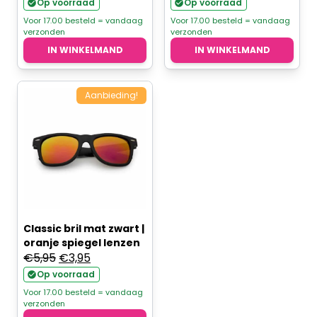
Op voorraad
Op voorraad
Voor 17.00 besteld = vandaag
Voor 17.00 besteld = vandaag
verzonden
verzonden
IN WINKELMAND
IN WINKELMAND
Aanbieding!
Classic bril mat zwart |
oranje spiegel lenzen
Oorspronkelijke
Huidige
€
5,95
€
3,95
prijs
prijs
Op voorraad
was:
is:
Voor 17.00 besteld = vandaag
verzonden
€5,95.
€3,95.