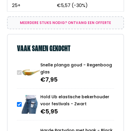
25+
€
5,57
(-30%)
MEERDERE STUKS NODIG? ONTVANG EEN OFFERTE
VAAK SAMEN GEKOCHT
Snelle planga goud - Regenboog
glas
€
7,95
Hold Ub elastische bekerhouder
voor festivals - Zwart
€
5,95
Harde Partydop met haak - Black