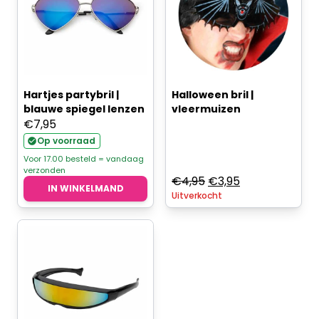
Hartjes partybril |
Halloween bril |
blauwe spiegel lenzen
vleermuizen
€
7,95
Op voorraad
Voor 17.00 besteld = vandaag
verzonden
Oorspronkelijke
Huidige
€
4,95
€
3,95
IN WINKELMAND
Uitverkocht
prijs
prijs
was:
is:
€4,95.
€3,95.