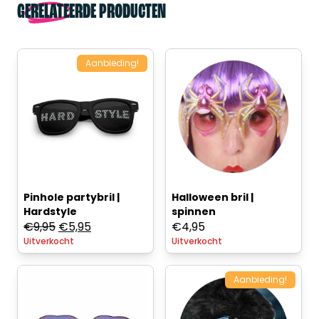
GERELATEERDE PRODUCTEN
Aanbieding!
Pinhole partybril |
Halloween bril |
Hardstyle
spinnen
Oorspronkelijke
Huidige
€
9,95
€
5,95
€
4,95
Uitverkocht
prijs
prijs
Uitverkocht
was:
is:
€9,95.
€5,95.
Aanbieding!