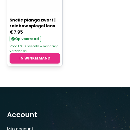
Snelle planga zwart |
rainbow spiegel lens
€
7,95
Op voorraad
Voor 17.00 besteld = vandaag
verzonden
IN WINKELMAND
Account
Mijn account