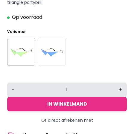
triangle partybril!
Op voorraad
Varianten
Partybril
-
+
triangle
groen
IN WINKELMAND
aantal
Of direct afrekenen met