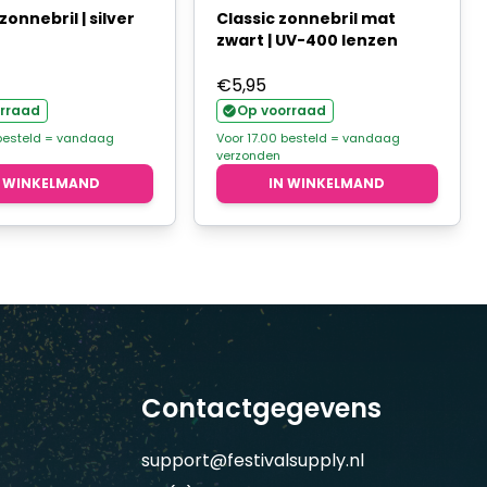
zonnebril | silver
Classic zonnebril mat
zwart | UV-400 lenzen
€
5,95
rraad
Op voorraad
 besteld = vandaag
Voor 17.00 besteld = vandaag
verzonden
N WINKELMAND
IN WINKELMAND
Contactgegevens
support@festivalsupply.nl