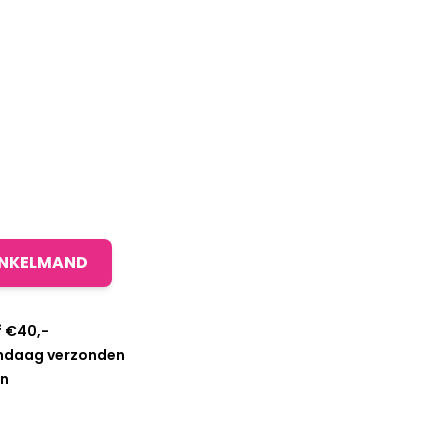
INKELMAND
f €40,-
andaag verzonden
en