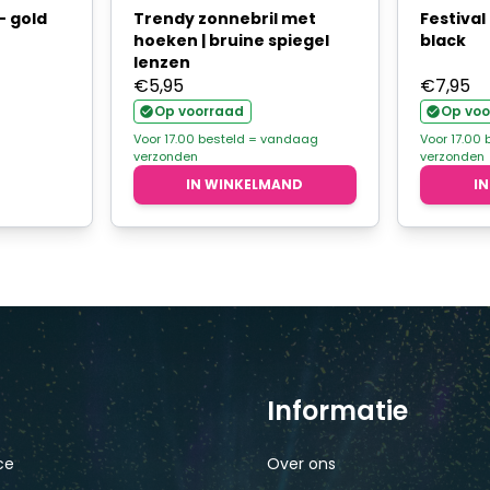
- gold
Trendy zonnebril met
Festival 
hoeken | bruine spiegel
black
lenzen
€
5,95
€
7,95
Op voorraad
Op voo
Voor 17.00 besteld = vandaag
Voor 17.00
verzonden
verzonden
IN WINKELMAND
I
Informatie
ce
Over ons