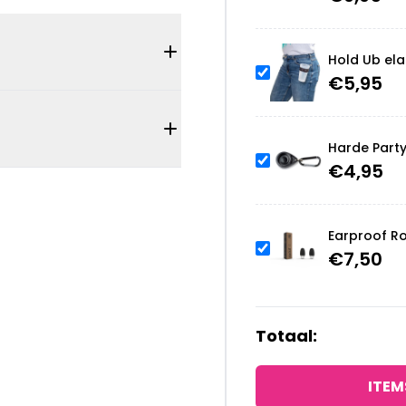
Hold Ub ela
€
5,95
Harde Part
€
4,95
Earproof R
€
7,50
Totaal:
ITEM