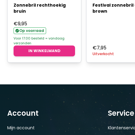
Zonnebril rechthoekig
Festival zonnebril 
bruin
brown
€
9,95
Op voorraad
Voor 17.00 besteld = vandaag
verzonden
€
7,95
IN WINKELMAND
Uitverkocht
Account
Service
Mijn account
Klantenservi