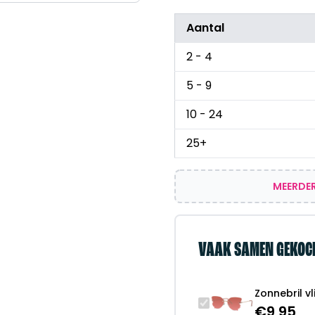
Aantal
2 - 4
5 - 9
10 - 24
25+
MEERDER
VAAK SAMEN GEKOC
Zonnebril v
€
9,95