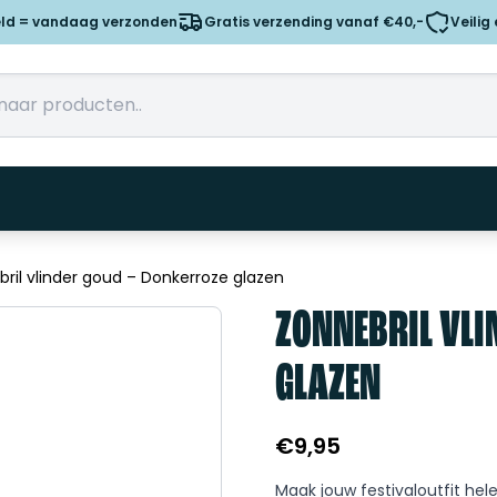
eld = vandaag verzonden
Gratis verzending vanaf €40,-
Veilig
ril vlinder goud – Donkerroze glazen
ZONNEBRIL VLI
GLAZEN
€
9,95
Maak jouw festivaloutfit hel