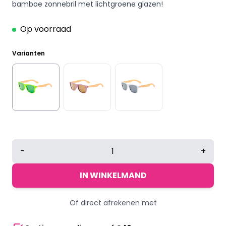
bamboe zonnebril met lichtgroene glazen!
Op voorraad
Varianten
Zonnebril
-
+
bamboe
lichtgroen
IN WINKELMAND
aantal
Of direct afrekenen met