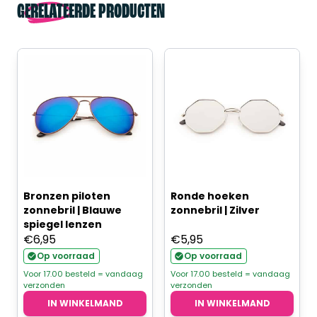
GERELATEERDE PRODUCTEN
Bronzen piloten
Ronde hoeken
zonnebril | Blauwe
zonnebril | Zilver
spiegel lenzen
€
6,95
€
5,95
Op voorraad
Op voorraad
Voor 17.00 besteld = vandaag
Voor 17.00 besteld = vandaag
verzonden
verzonden
IN WINKELMAND
IN WINKELMAND