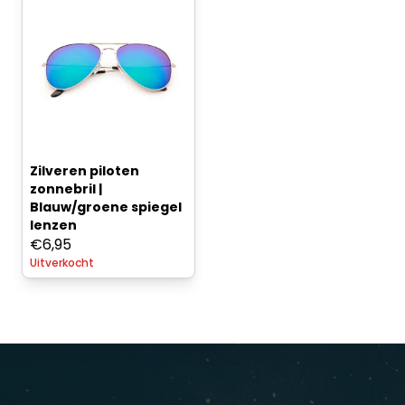
Zilveren piloten
zonnebril |
Blauw/groene spiegel
lenzen
€
6,95
Uitverkocht