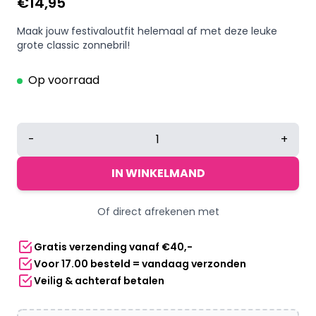
€
14,95
Maak jouw festivaloutfit helemaal af met deze leuke
grote classic zonnebril!
Op voorraad
Oversized
-
+
zonnebril
met
IN WINKELMAND
zwarte
gradient
Of direct afrekenen met
glazen
en
Gratis verzending vanaf €40,-
UV400
Voor 17.00 besteld = vandaag verzonden
bescherming
Veilig & achteraf betalen
aantal