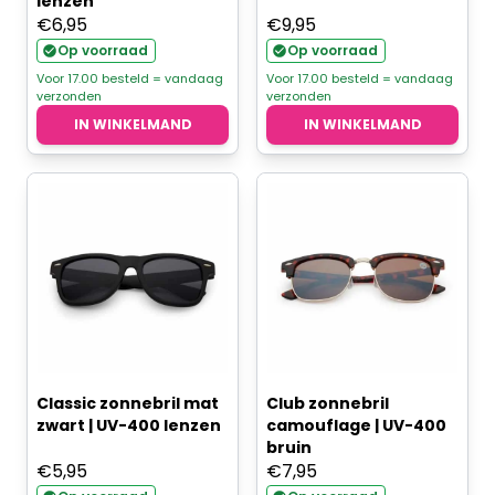
lenzen
€
6,95
€
9,95
Op voorraad
Op voorraad
Voor 17.00 besteld = vandaag
Voor 17.00 besteld = vandaag
verzonden
verzonden
IN WINKELMAND
IN WINKELMAND
Classic zonnebril mat
Club zonnebril
zwart | UV-400 lenzen
camouflage | UV-400
bruin
€
5,95
€
7,95