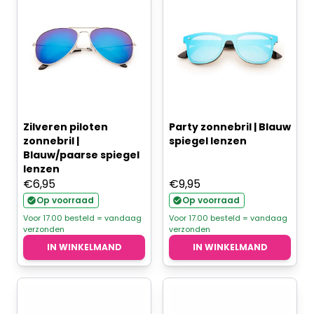
Zilveren piloten
Party zonnebril | Blauw
zonnebril |
spiegel lenzen
Blauw/paarse spiegel
lenzen
€
6,95
€
9,95
Op voorraad
Op voorraad
Voor 17.00 besteld = vandaag
Voor 17.00 besteld = vandaag
verzonden
verzonden
IN WINKELMAND
IN WINKELMAND