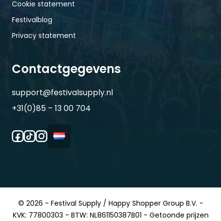
Cookie statement
Festivalblog
Privacy statement
Contactgegevens
support@festivalsupply.nl
+31(0)85 – 13 00 704
© 2026 - Festival Supply / Happy Shopper Group B.V. -
KVK: 77800303 - BTW: NL861150387B01 - Getoonde prijzen