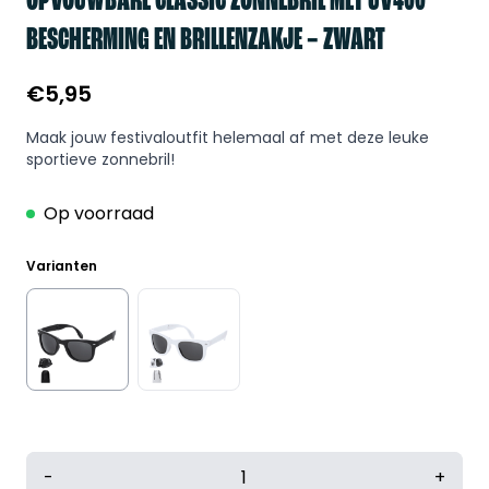
OPVOUWBARE CLASSIC ZONNEBRIL MET UV400
BESCHERMING EN BRILLENZAKJE – ZWART
€
5,95
Maak jouw festivaloutfit helemaal af met deze leuke
sportieve zonnebril!
Op voorraad
Varianten
Opvouwbare
-
+