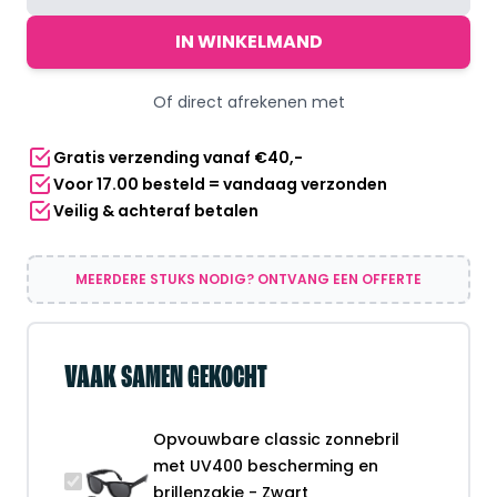
classic
zonnebril
IN WINKELMAND
met
UV400
Of direct afrekenen met
bescherming
en
Gratis verzending vanaf €40,-
brillenzakje
Voor 17.00 besteld = vandaag verzonden
-
Veilig & achteraf betalen
Zwart
aantal
MEERDERE STUKS NODIG? ONTVANG EEN OFFERTE
VAAK SAMEN GEKOCHT
Opvouwbare classic zonnebril
met UV400 bescherming en
brillenzakje - Zwart