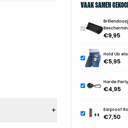
VAAK SAMEN GEKOC
-
Zwart
aantal
Brillendoos
Bescherming
€
9,95
Hold Ub ela
€
5,95
Harde Part
€
4,95
Earproof R
€
7,50