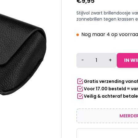
€
9,95
Stijlvol zwart brillendoosje 
zonnebrillen tegen krassen e
Nog maar 4 op voorraa
Brillendoosje
-
+
IN W
van
Kunstleer
–
Gratis verzending vana
Stevig
Voor 17.00 besteld = v
&
Veilig & achteraf betal
Compact
–
Luxe
MEERDER
Bescherming
voor
Brillen