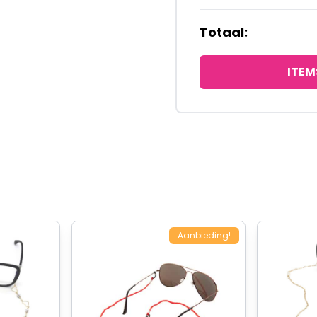
Totaal:
ITEM
Aanbieding!