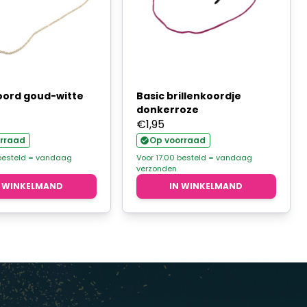
koord goud-witte
Basic brillenkoordje
donkerroze
€
1,95
rraad
Op voorraad
 besteld = vandaag
Voor 17.00 besteld = vandaag
verzonden
N WINKELMAND
IN WINKELMAND