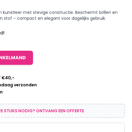
van kunstleer met stevige constructie. Beschermt brillen en
n stof – compact en elegant voor dagelijks gebruik.
d!
INKELMAND
f €40,-
andaag verzonden
en
E STUKS NODIG? ONTVANG EEN OFFERTE