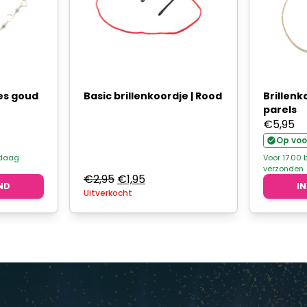
jes goud
Basic brillenkoordje | Rood
Brillen
parels
€
5,95
Op voo
ndaag
Voor 17.00
verzonden
Oorspronkelijke
Huidige
€
2,95
€
1,95
ND
I
Uitverkocht
prijs
prijs
was:
is:
€2,95.
€1,95.