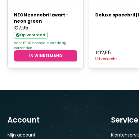
NEON zonnebril zwart -
Deluxe spacebril |
neon groen
€
7,95
Op voorraad
Voor 17.00 besteld = vandaag
verzonden
€
12,95
IN WINKELMAND
Uitverkocht
Account
Service
Mijn account
Klantenservi