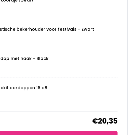
nkoordje | zwart
stische bekerhouder voor festivals - Zwart
ydop met haak - Black
ockit oordoppen 18 dB
€20,35