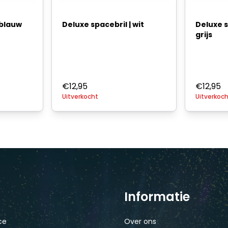
 blauw
Deluxe spacebril | wit
Deluxe s
grijs
€
12,95
€
12,95
Uitverkocht
Uitverkoc
Informatie
ce
Over ons