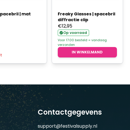
pacebril | mat
Freaky Glasses | spacebril
diffractie clip
€
12,95
Op voorraad
Voor 17.00 besteld = vandaag
verzonden
IN WINKELMAND
ht
Contactgegevens
support@festivalsupply.nl