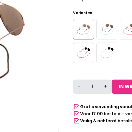
Varianten
Basic
-
+
IN W
brillenkoordje
|
zwart
Gratis verzending vana
aantal
Voor 17.00 besteld = v
Veilig & achteraf betal