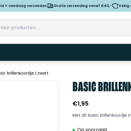
eld = vandaag verzonden
Gratis verzending vanaf €40,-
Veilig
sic brillenkoordje | zwart
BASIC BRILLEN
€
1,95
Met dit basic brillenkoordje in
Op voorraad