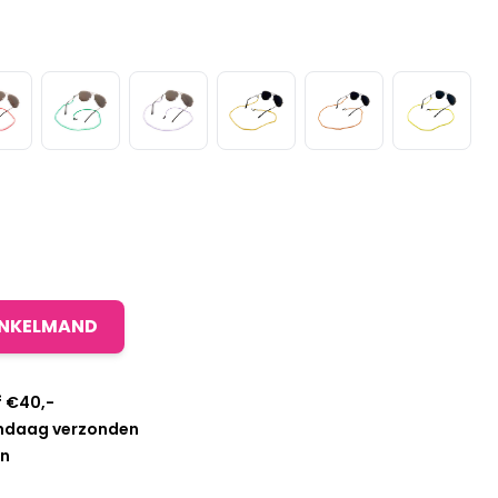
INKELMAND
f €40,-
andaag verzonden
en