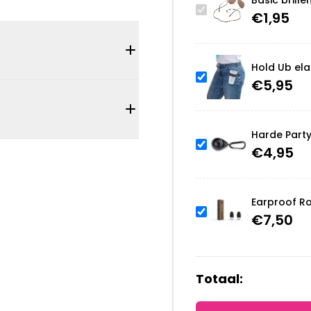
Basic brille
€
1,95
Hold Ub ela
€
5,95
Harde Part
€
4,95
Earproof R
€
7,50
Totaal: