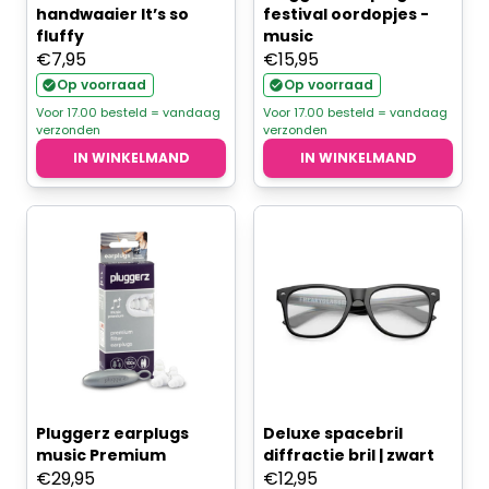
handwaaier It’s so
festival oordopjes -
fluffy
music
€
7,95
€
15,95
Op voorraad
Op voorraad
Voor 17.00 besteld = vandaag
Voor 17.00 besteld = vandaag
verzonden
verzonden
IN WINKELMAND
IN WINKELMAND
Pluggerz earplugs
Deluxe spacebril
music Premium
diffractie bril | zwart
€
29,95
€
12,95