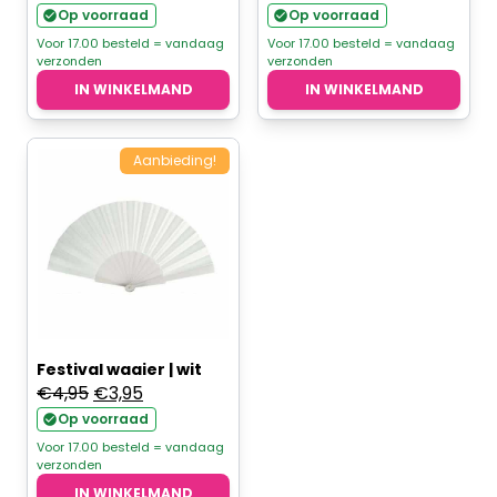
Op voorraad
Op voorraad
Voor 17.00 besteld = vandaag
Voor 17.00 besteld = vandaag
verzonden
verzonden
IN WINKELMAND
IN WINKELMAND
Aanbieding!
Festival waaier | wit
Oorspronkelijke
Huidige
€
4,95
€
3,95
prijs
prijs
Op voorraad
was:
is:
Voor 17.00 besteld = vandaag
verzonden
€4,95.
€3,95.
IN WINKELMAND