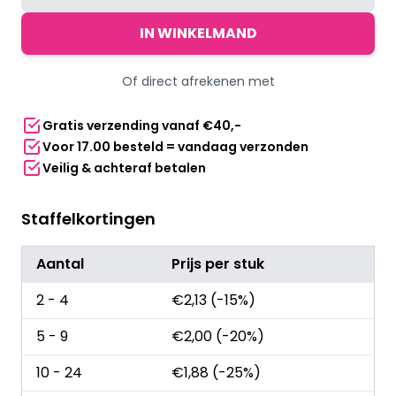
hoofdband
katoen/elastaan
IN WINKELMAND
-
Wit
Of direct afrekenen met
aantal
Gratis verzending vanaf €40,-
Voor 17.00 besteld = vandaag verzonden
Veilig & achteraf betalen
Staffelkortingen
Aantal
Prijs per stuk
2 - 4
€
2,13
(-15%)
5 - 9
€
2,00
(-20%)
10 - 24
€
1,88
(-25%)