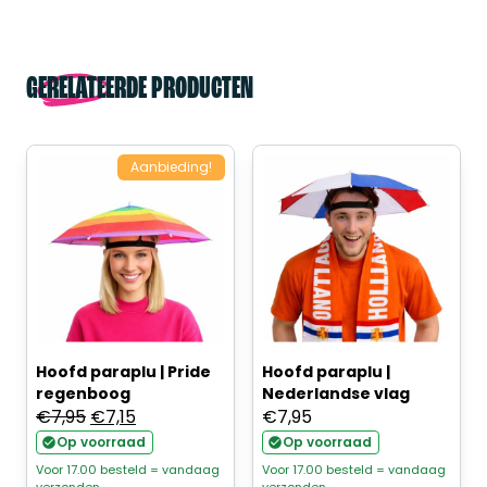
GERELATEERDE PRODUCTEN
Aanbieding!
Hoofd paraplu | Pride
Hoofd paraplu |
regenboog
Nederlandse vlag
Oorspronkelijke
Huidige
€
7,95
€
7,15
€
7,95
prijs
prijs
Op voorraad
Op voorraad
was:
is:
Voor 17.00 besteld = vandaag
Voor 17.00 besteld = vandaag