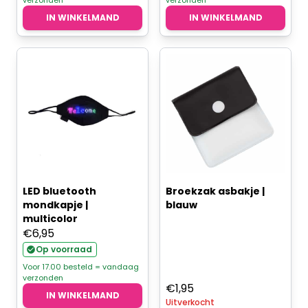
verzonden
verzonden
€7,95.
€7,15.
IN WINKELMAND
IN WINKELMAND
LED bluetooth
Broekzak asbakje |
mondkapje |
blauw
multicolor
€
6,95
Op voorraad
Voor 17.00 besteld = vandaag
verzonden
€
1,95
IN WINKELMAND
Uitverkocht