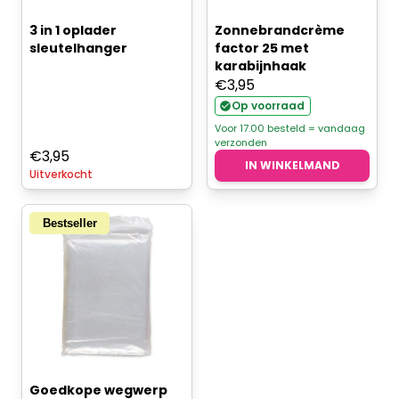
3 in 1 oplader
Zonnebrandcrème
sleutelhanger
factor 25 met
karabijnhaak
€
3,95
Op voorraad
Voor 17.00 besteld = vandaag
verzonden
€
3,95
IN WINKELMAND
Uitverkocht
Bestseller
Goedkope wegwerp