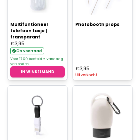
Multifuntioneel
Photobooth props
telefoon tasje |
transparant
€
3,95
Op voorraad
Voor 17.00 besteld = vandaag
verzonden
€
3,95
IN WINKELMAND
Uitverkocht