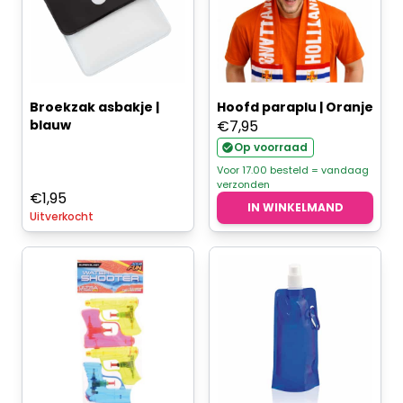
Broekzak asbakje |
Hoofd paraplu | Oranje
blauw
€
7,95
Op voorraad
Voor 17.00 besteld = vandaag
verzonden
€
1,95
IN WINKELMAND
Uitverkocht