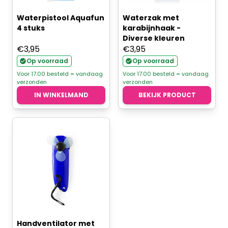
Waterpistool Aquafun
Waterzak met
4 stuks
karabijnhaak -
Diverse kleuren
€
3,95
€
3,95
Op voorraad
Op voorraad
Voor 17.00 besteld = vandaag
Voor 17.00 besteld = vandaag
verzonden
verzonden
IN WINKELMAND
BEKIJK PRODUCT
Handventilator met