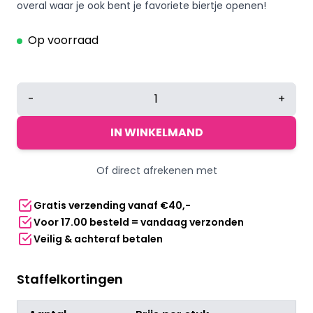
overal waar je ook bent je favoriete biertje openen!
Op voorraad
Bieropener
-
+
sleutelhanger
groen
IN WINKELMAND
aantal
Of direct afrekenen met
Gratis verzending vanaf €40,-
Voor 17.00 besteld = vandaag verzonden
Veilig & achteraf betalen
Staffelkortingen