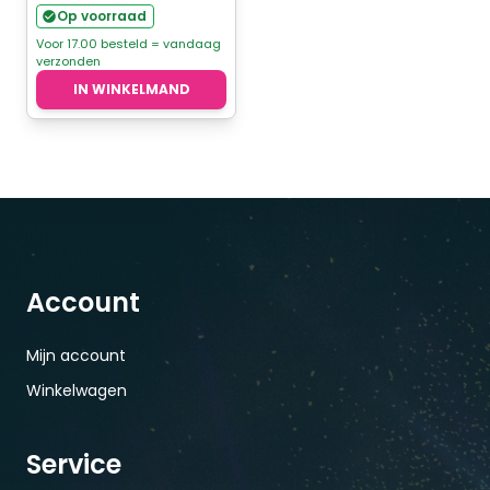
prijs
prijs
Op voorraad
was:
is:
Voor 17.00 besteld = vandaag
verzonden
€2,95.
€2,50.
IN WINKELMAND
Account
Mijn account
Winkelwagen
Service