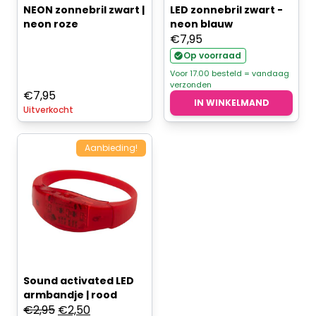
NEON zonnebril zwart |
LED zonnebril zwart -
neon roze
neon blauw
€
7,95
Op voorraad
Voor 17.00 besteld = vandaag
verzonden
€
7,95
IN WINKELMAND
Uitverkocht
Aanbieding!
Sound activated LED
armbandje | rood
Oorspronkelijke
Huidige
€
2,95
€
2,50