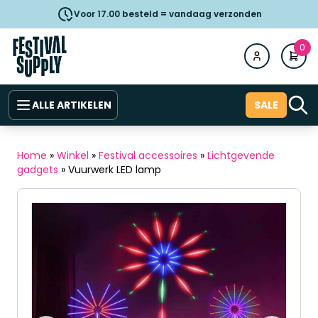
Voor 17.00 besteld = vandaag verzonden
0
ALLE ARTIKELEN
SALE
Home
»
Winkel
»
Festival accessoires
»
Lichtgevende
gadgets
»
Vuurwerk LED lamp