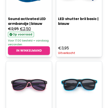
Sound activated LED
LED shutter bril basic |
armbandje | blauw
blauw
Oorspronkelijke
Huidige
€
2,95
€
2,50
prijs
prijs
Op voorraad
was:
is:
Voor 17.00 besteld = vandaag
verzonden
€2,95.
€2,50.
€
3,95
IN WINKELMAND
Uitverkocht