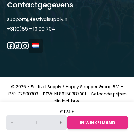
Contactgegevens
support@festivalsupply.nl
+31(0)85 – 13 00 704
© 2026 - Festival Supply / Happy Shopper Group B.V. -
KVK: 77800303 - BTW: NL861150387B01 - Getoonde prijzen
zijn incl. btw.
€
12,95
Vuurwerk
-
+
IN WINKELMAND
LED
lamp