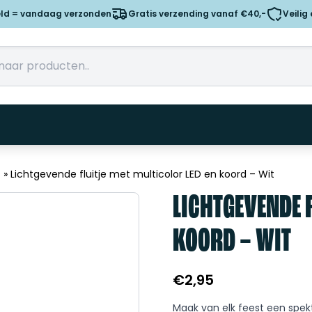
eld = vandaag verzonden
Gratis verzending vanaf €40,-
Veilig
s
»
Lichtgevende fluitje met multicolor LED en koord – Wit
LICHTGEVENDE F
KOORD – WIT
€
2,95
Maak van elk feest een spekt