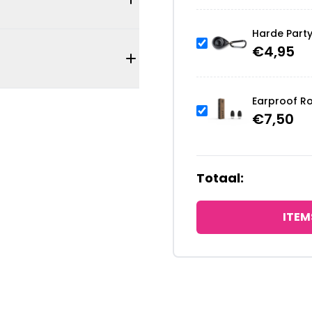
Harde Part
€
4,95
Earproof R
€
7,50
Totaal:
ITEM