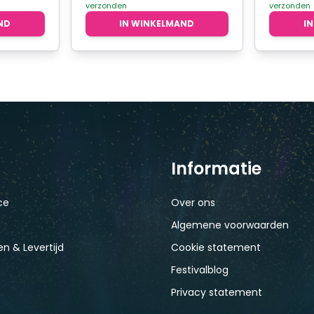
verzonden
verzonden
.
€2,95.
€2,50.
ND
IN WINKELMAND
I
Informatie
ce
Over ons
Algemene voorwaarden
n & Levertijd
Cookie statement
Festivalblog
Privacy statement