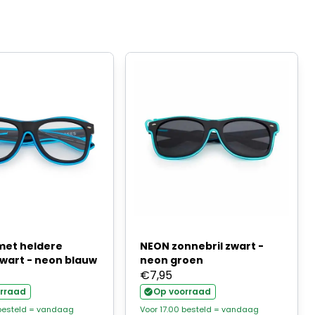
 met heldere
NEON zonnebril zwart -
zwart - neon blauw
neon groen
€
7,95
rraad
Op voorraad
 besteld = vandaag
Voor 17.00 besteld = vandaag