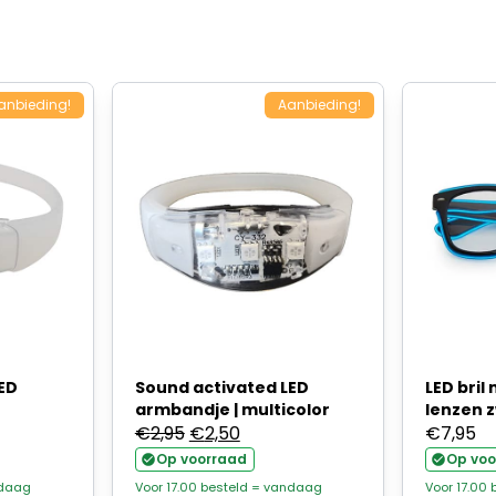
anbieding!
Aanbieding!
ED
Sound activated LED
LED bril
armbandje | multicolor
lenzen 
ijke
ge
Oorspronkelijke
Huidige
€
2,95
€
2,50
€
7,95
prijs
prijs
Op voorraad
Op voo
was:
is:
ndaag
Voor 17.00 besteld = vandaag
Voor 17.00