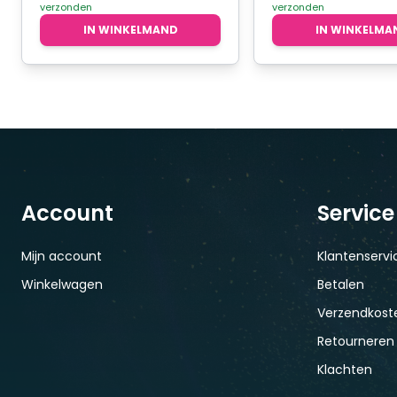
verzonden
verzonden
€2,95.
€2,50.
€2,95.
€2,50
IN WINKELMAND
IN WINKELMA
Account
Service
Mijn account
Klantenservi
Winkelwagen
Betalen
Verzendkoste
Retourneren
Klachten