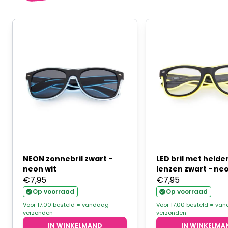
NEON zonnebril zwart -
LED bril met helde
neon wit
lenzen zwart - ne
€
7,95
€
7,95
Op voorraad
Op voorraad
Voor 17.00 besteld = vandaag
Voor 17.00 besteld = va
verzonden
verzonden
IN WINKELMAND
IN WINKELMA