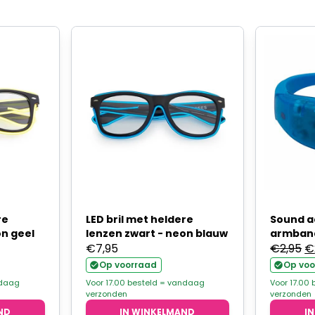
re
LED bril met heldere
Sound a
on geel
lenzen zwart - neon blauw
armband
O
€
7,95
€
2,95
€
pr
Op voorraad
Op voo
w
ndaag
Voor 17.00 besteld = vandaag
Voor 17.00
verzonden
verzonden
€
ND
IN WINKELMAND
I