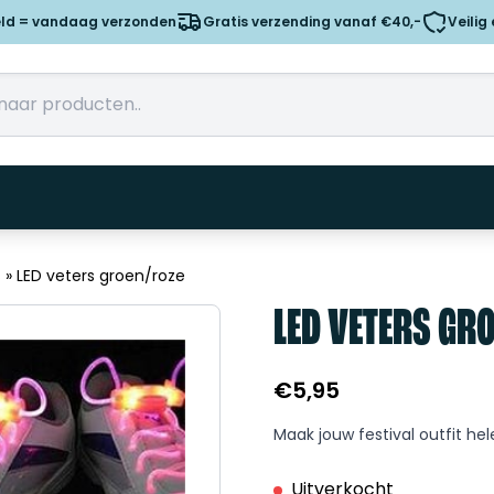
eld = vandaag verzonden
Gratis verzending vanaf €40,-
Veilig
s
»
LED veters groen/roze
LED VETERS GR
€
5,95
Maak jouw festival outfit hel
Uitverkocht