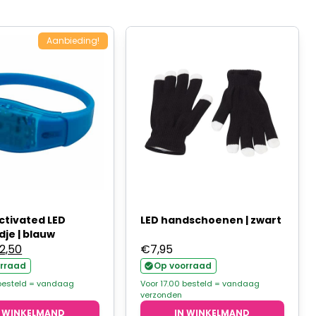
Aanbieding!
ctivated LED
LED handschoenen | zwart
je | blauw
orspronkelijke
Huidige
2,50
€
7,95
ijs
prijs
rraad
Op voorraad
as:
is:
 besteld = vandaag
Voor 17.00 besteld = vandaag
verzonden
2,95.
€2,50.
N WINKELMAND
IN WINKELMAND