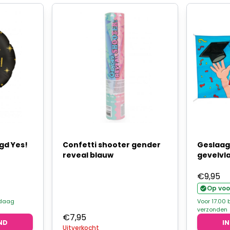
gd Yes!
Confetti shooter gender
Geslaag
reveal blauw
gevelvla
€
9,95
Op voo
ndaag
Voor 17.00
verzonden
€
7,95
ND
I
Uitverkocht