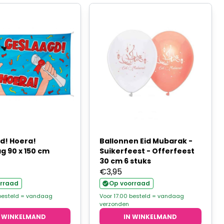
d! Hoera!
Ballonnen Eid Mubarak -
g 90 x 150 cm
Suikerfeest - Offerfeest
30 cm 6 stuks
€
3,95
rraad
Op voorraad
 besteld = vandaag
Voor 17.00 besteld = vandaag
verzonden
N WINKELMAND
IN WINKELMAND