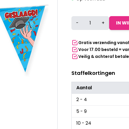
Vlaggenlijn
-
+
IN W
Geslaagd
aantal
Gratis verzending vana
Voor 17.00 besteld = v
Veilig & achteraf betal
Staffelkortingen
Aantal
2 - 4
5 - 9
10 - 24