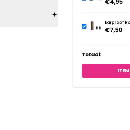
€
4,95
Earproof R
€
7,50
Totaal:
ITEM