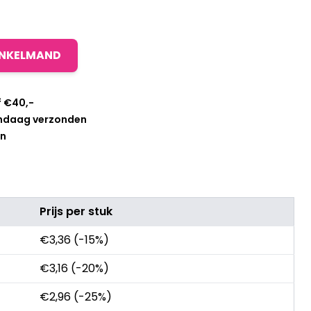
INKELMAND
f €40,-
andaag verzonden
en
Prijs per stuk
€
3,36
(-15%)
€
3,16
(-20%)
€
2,96
(-25%)