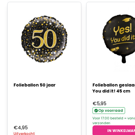
Folieballon 50 jaar
Folieballon geslaa
You did it! 45 cm
€
5,95
Op voorraad
Voor 17.00 besteld = va
verzonden
€
4,95
IN WINKELMA
Uitverkocht