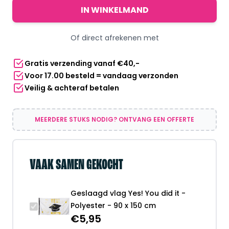
Yes!
IN WINKELMAND
You
did
Of direct afrekenen met
it
-
Gratis verzending vanaf €40,-
Polyester
Voor 17.00 besteld = vandaag verzonden
-
Veilig & achteraf betalen
90
x
150
MEERDERE STUKS NODIG? ONTVANG EEN OFFERTE
cm
aantal
VAAK SAMEN GEKOCHT
Geslaagd vlag Yes! You did it -
Polyester - 90 x 150 cm
€
5,95