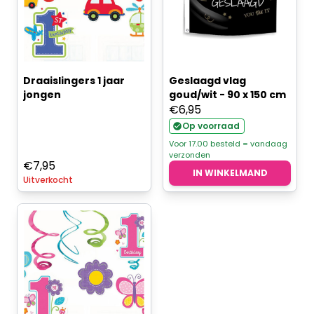
Draaislingers 1 jaar
Geslaagd vlag
jongen
goud/wit - 90 x 150 cm
€
6,95
Op voorraad
Voor 17.00 besteld = vandaag
verzonden
€
7,95
IN WINKELMAND
Uitverkocht