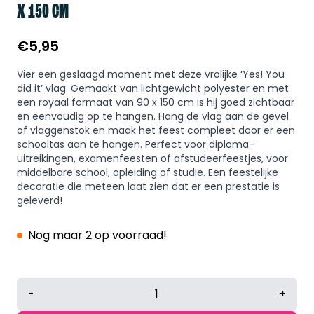
X 150 CM
€
5,95
Vier een geslaagd moment met deze vrolijke ‘Yes! You
did it’ vlag. Gemaakt van lichtgewicht polyester en met
een royaal formaat van 90 x 150 cm is hij goed zichtbaar
en eenvoudig op te hangen. Hang de vlag aan de gevel
of vlaggenstok en maak het feest compleet door er een
schooltas aan te hangen. Perfect voor diploma-
uitreikingen, examenfeesten of afstudeerfeestjes, voor
middelbare school, opleiding of studie. Een feestelijke
decoratie die meteen laat zien dat er een prestatie is
geleverd!
Nog maar 2 op voorraad!
Geslaagd
-
+
vlag