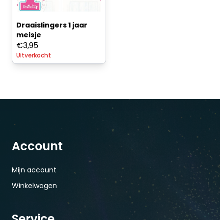
Draaislingers 1 jaar
meisje
€
3,95
Uitverkocht
Account
Mijn account
Winkelwagen
Service