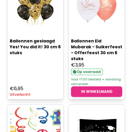
Ballonnen geslaagd
Ballonnen Eid
Yes! You did it! 30 cm 6
Mubarak - Suikerfeest
stuks
- Offerfeest 30 cm 6
stuks
€
3,95
Op voorraad
Voor 17.00 besteld = vandaag
verzonden
€
6,95
IN WINKELMAND
Uitverkocht