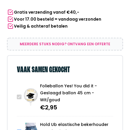
Geslaagd
Gratis verzending vanaf €40,-
ballon
Voor 17.00 besteld = vandaag verzonden
45
Veilig & achteraf betalen
cm
-
Wit/goud
MEERDERE STUKS NODIG? ONTVANG EEN OFFERTE
aantal
VAAK SAMEN GEKOCHT
Folieballon Yes! You did it -
Geslaagd ballon 45 cm -
Wit/goud
€
2,95
Hold Ub elastische bekerhouder