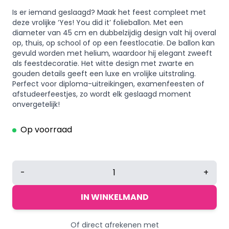
Is er iemand geslaagd? Maak het feest compleet met
deze vrolijke ‘Yes! You did it’ folieballon. Met een
diameter van 45 cm en dubbelzijdig design valt hij overal
op, thuis, op school of op een feestlocatie. De ballon kan
gevuld worden met helium, waardoor hij elegant zweeft
als feestdecoratie. Het witte design met zwarte en
gouden details geeft een luxe en vrolijke uitstraling.
Perfect voor diploma-uitreikingen, examenfeesten of
afstudeerfeestjes, zo wordt elk geslaagd moment
onvergetelijk!
Op voorraad
Folieballon
-
+
Yes!
You
IN WINKELMAND
did
it
Of direct afrekenen met
-