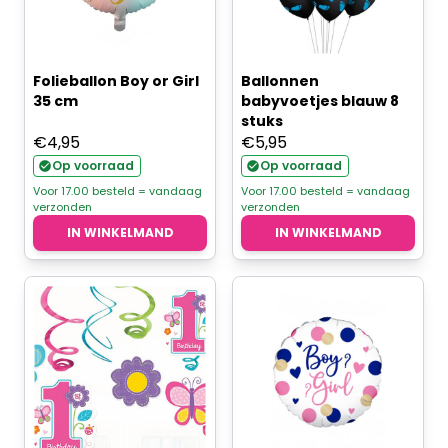
Folieballon Boy or Girl
Ballonnen
35 cm
babyvoetjes blauw 8
stuks
€
4,95
€
5,95
Op voorraad
Op voorraad
Voor 17.00 besteld = vandaag
Voor 17.00 besteld = vandaag
verzonden
verzonden
IN WINKELMAND
IN WINKELMAND