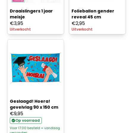
Draaislingers 1 jaar
Folieballon gender
meisje
reveal 45 cm
€
3,95
€
2,95
Uitverkocht
Uitverkocht
Geslaagd! Hoera!
gevelvlag 90 x 150 cm
€
9,95
Op voorraad
Voor 17.00 besteld = vandaag
verzonden